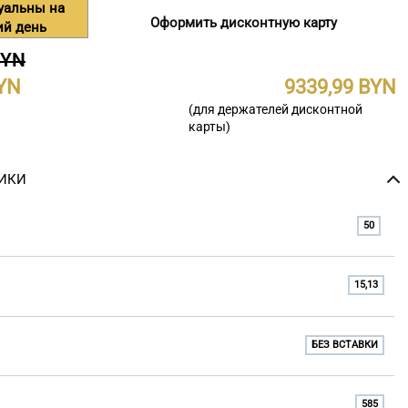
уальны на
Оформить дисконтную карту
ий день
BYN
9339,99
(для держателей дисконтной
карты)
ИКИ
50
15,13
БЕЗ ВСТАВКИ
585