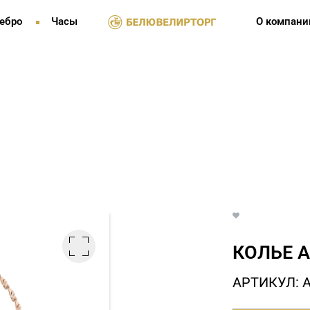
ебро
Часы
О компани
КОЛЬЕ А
АРТИКУЛ: А