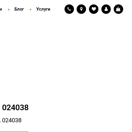
и
Блог
Услуги
 024038
 024038