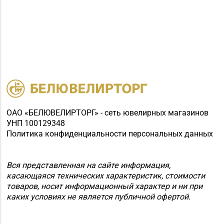
Магазин
№31 «Бирюза» г.
8 (01795) 2-59-92
Слуцк, ул. Ленина, д.
197
Магазин
№35 «Жемчужина» г.
8 (0177) 96-52-31, 96-
Борисов, пр-т
49-17
Революции, д. 19, пом.
1
ОАО «БЕЛЮВЕЛИРТОРГ» - сеть ювелирных магазинов
УНП 100129348
Магазин
Политика конфиденциальности персональных данных
8 (0174) 23-58-02, 23-
№37 «Малахит» г.
58-03
Солигорск, ул. Ленина,
д. 49-160
Вся представленная на сайте информация,
касающаяся технических характеристик, стоимости
Магазин
товаров, носит информационный характер и ни при
№62 «БЕЛЮВЕЛИРТОРГ»
каких условиях не является публичной офертой.
8 (01715) 6-80-02
г. Березино, ул.
Октябрьская, д. 2Б