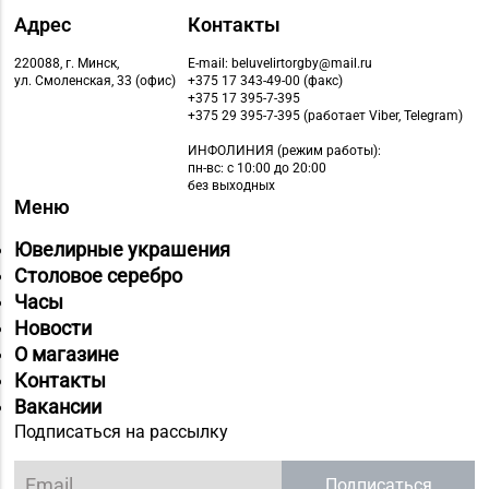
Адрес
Контакты
Магазин
№64 «БЕЛЮВЕЛИРТОРГ»
220088, г. Минск,
E-mail: beluvelirtorgby@mail.ru
8 (01713) 4-53-66
г. Марьина Горка, ул.
ул. Смоленская, 33 (офис)
+375 17 343-49-00 (факс)
+375 17 395-7-395
Ленинская, д. 39
+375 29 395-7-395 (работает Viber, Telegram)
Магазин
ИНФОЛИНИЯ
(режим работы):
пн-вс: с 10:00 до 20:00
8 (01775) 5-99-23, 5-
№74 «БЕЛЮВЕЛИРТОРГ»
без выходных
99-24
г. Жодино, пр-т Ленина,
Меню
д. 20
Ювелирные украшения
Магазин
Столовое серебро
№27 «Изумруд» г.
Часы
8 (0162) 51-77-03
Брест, пр-т Машерова,
Новости
д. 42-38
О магазине
Контакты
Магазин
Вакансии
№59 «Кристалл» г.
Подписаться на рассылку
8 (0162) 28-14-94
Брест, ул. Буденного,
47-1
Подписаться