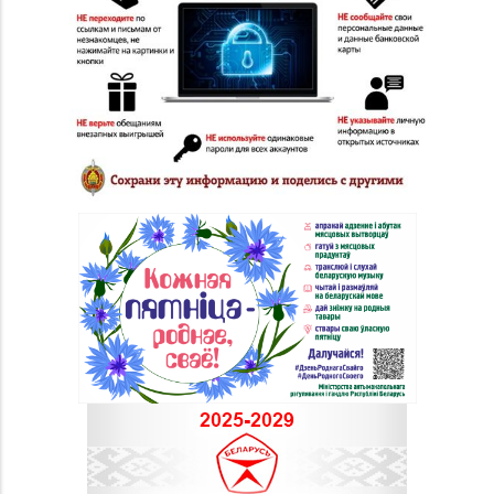
д. 4-2
Магазин
№ 52 «Янтарь» г.
8 (0212) 64-48-44
Витебск, ул. Чкалова,
д. 1-2н
Магазин
8 (0212) 24-75-25, 24-
№26 «Кристалл» г.
75-27
Витебск, ул.
Советская, д. 8-43
Магазин
№58 DIAMOND г.
8 (0212) 61-85-16
Витебск, ул. Ленина, д.
26А (ТЦ «Марко-
Сити»)
Магазин №17 «Топаз»
8 (0214) 43-86-46
г. Полоцк, пр-т Ф.