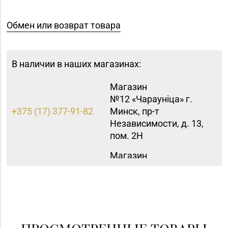
Обмен или возврат товара
В наличии в наших магазинах:
Магазин
№12 «Чараунiца» г.
+375 (17) 377-91-82
Минск, пр-т
Независимости, д. 13,
пом. 2Н
Магазин
№15 «Самоцветы» г.
+375 (17) 397-95-08,
Минск, пр-т
252-95-46
Независимости, д.
155-1
Магазин