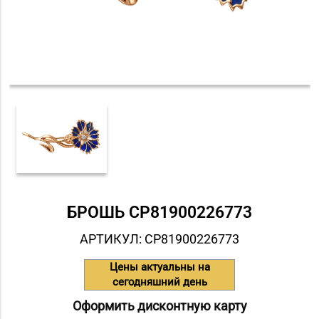
БРОШЬ СP81900226773
АРТИКУЛ: СP81900226773
Цены актуальны на
сегодняшний день
Оформить дисконтную карту