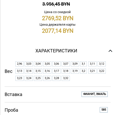
3.956,45 BYN
Цена со скидкой
2769,52
Цена держателя карты
2077,14
ХАРАКТЕРИСТИКИ
2,96
3,03
3,04
3,05
3,06
3,07
3,09
3,1
3,11
3,12
Вес
3,13
3,14
3,15
3,16
3,17
3,18
3,19
3,2
3,21
3,22
3,23
3,24
3,25
3,26
3,28
3,32
Вставка
ФИАНИТ, ЭМАЛЬ
Проба
585