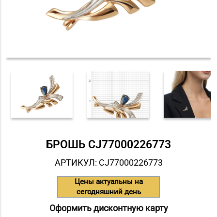
БРОШЬ СJ77000226773
АРТИКУЛ: СJ77000226773
Цены актуальны на
сегодняшний день
Оформить дисконтную карту