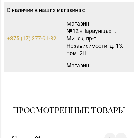
В наличии в наших магазинах:
Магазин
№12 «Чараунiца» г.
+375 (17) 377-91-82
Минск, пр-т
Независимости, д. 13,
пом. 2Н
Магазин
№58 DIAMOND г.
8 (0212) 61-85-16
Витебск, ул. Ленина, д.
26А (ТЦ «Марко-
Сити»)
Магазин
ПРОСМОТРЕННЫЕ ТОВАРЫ
8 (0232) 31-81-70, 35-
№38 «Кристалл» г.
13-34
Гомель, ул. Советская,
д. 6-2а, пом.2а-108