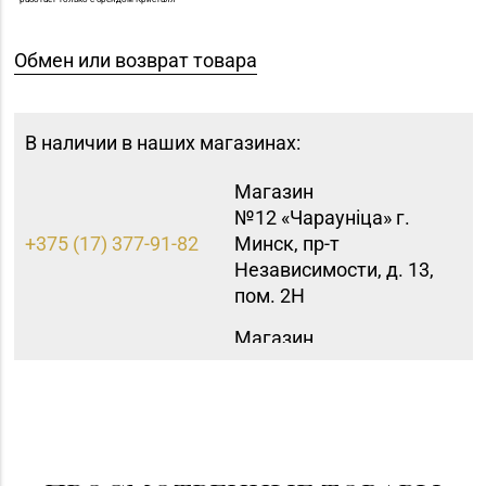
Обмен или возврат товара
В наличии в наших магазинах:
Магазин
№12 «Чараунiца» г.
+375 (17) 377-91-82
Минск, пр-т
Независимости, д. 13,
пом. 2Н
Магазин
№16 «Аметист» г.
+375 (17) 215-07-12,
Минск, пр-т
215-08-27
Независимости, д. 83-
5Н
Магазин