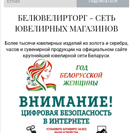
Подписаться
Магазин
БЕЛЮВЕЛИРТОРГ - СЕТЬ
№79 «БЕЛЮВЕЛИРТОРГ»
8 (017) 238-83-81
г. Минск, ул.
ЮВЕЛИРНЫХ МАГАЗИНОВ
Притыцкого, 156/1
(ТЦ «GreenCitу»)
Более тысячи ювелирных изделий из золота и серебра,
Магазин
часов и сувенирной продукции на официальном сайте
№81 «БЕЛЮВЕЛИРТОРГ»
крупнейшей ювелирной сети Беларуси.
8 (017) 260-10-48,
г. Минск, ул.
Тимирязева, д. 74А (ТЦ
«PALAZZO»)
Магазин
№82 «БЕЛЮВЕЛИРТОРГ»
8 (017) 236-40-02
г. Минск, пр-т
Независимости, д. 134,
пом. 127
Магазин