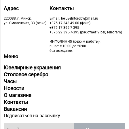
40-96
Гродно, ул. Горького,
Адрес
Контакты
д. 91
220088, г. Минск,
E-mail: beluvelirtorgby@mail.ru
Магазин №18 «Агат» г.
ул. Смоленская, 33 (офис)
+375 17 343-49-00 (факс)
+375 17 395-7-395
8 (01512) 9-27-07
Волковыск, ул.
+375 29 395-7-395 (работает Viber, Telegram)
Жолудева, д. 70
ИНФОЛИНИЯ
(режим работы):
пн-вс: с 10:00 до 20:00
Магазин
без выходных
8 (0222) 64-09-37, 64-
№6 «Изумруд» г.
Меню
09-42
Могилев, ул.
Ювелирные украшения
Первомайская, д. 67
Столовое серебро
Магазин
Часы
№56 «Кристалл» г.
Новости
8 (0222) 64-67-87
Могилев, пр-т Мира, д.
О магазине
29
Контакты
Вакансии
Магазин №3 «Янтарь»
8 (0225) 72-70-40, 72-
Подписаться на рассылку
г. Бобруйск, ул. М.
66-67, 79-16-11
Горького, д. 7