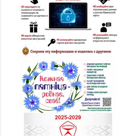
8 (01643) 4-27-30, 8
№85 «БЕЛЮВЕЛИРТОРГ»
(01643) 4-27-32
г. Береза, ул. Ленина, д.
87
Магазин №90
«БЕЛЮВЕЛИРТОРГ» г.
8 (0225) 73-21-31
Бобруйск, ул.
Социалистическая, д.
52
Магазин №91
"БЕЛЮВЕЛИРТОРГ" г.
8 (0165) 52 31 30
Столин, ул.
Советская,1а
Магазин №92
"БЕЛЮВЕЛИРТОРГ" г.
+375 (222) 77-39 00
Могилев, пр-т Мира,
73/1, пом.140, ТРЦ
"SkyMall"