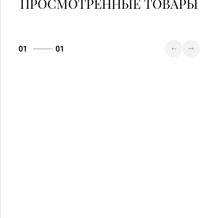
ПРОСМОТРЕННЫЕ ТОВАРЫ
Магазин
№79 «БЕЛЮВЕЛИРТОРГ»
8 (017) 238-83-81
г. Минск, ул.
01
01
Притыцкого, 156/1
(ТЦ «GreenCitу»)