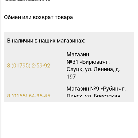
Обмен или возврат товара
В наличии в наших магазинах:
Магазин
№31 «Бирюза» г.
8 (01795) 2-59-92
Слуцк, ул. Ленина, д.
197
Магазин №9 «Рубин» г.
8 (0165) 64-85-45
Пинск, ул. Брестская,
д. 99-4
Магазин
8 (0232) 33-63-06, 33-
№7 «Малахитовая
63-05, 33-63-07
шкатулка» г. Гомель,
пр-т Победы, д. 18