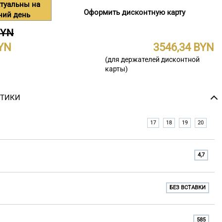
туальны на
Оформить дисконтную карту
ний день
BYN
3546,34
(для держателей дисконтной
карты)
СТИКИ
17
18
19
20
4,7
БЕЗ ВСТАВКИ
585