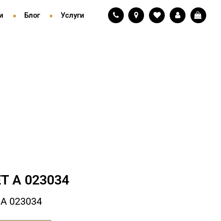
и
Блог
Услуги
Т А 023034
А 023034