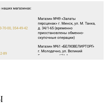
в наших магазинах:
Магазин №49 «Залаты
пярсценак» г. Минск, ул. М. Танка,
3-70-00, 354-49-42
д. 34/1-65 (временно
приостановлены обменно-
скупочные операции)
Магазин №61 «БЕЛЮВЕЛИРТОРГ»
г. Молодечно, ул. Великий
62-89
Гостинец, д. 67А-1, часть пом.
№А11 (ТЦ «Спутник»)
Магазин №8 «Сапфир» г.
8-03, 67-68-02
Барановичи, ул. Ленина, д. 15,
пом. 49
Магазин № 52 «Янтарь» г. Витебск,
48-44
ул. Чкалова, д. 1-2н
Ы
Магазин №26 «Кристалл» г.
5-25, 24-75-27