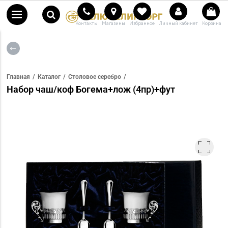
Контакты
Магазины
Избранное
Личный кабинет
Корзина
Главная
Каталог
Столовое серебро
Набор чаш/коф Богема+лож (4пр)+фут