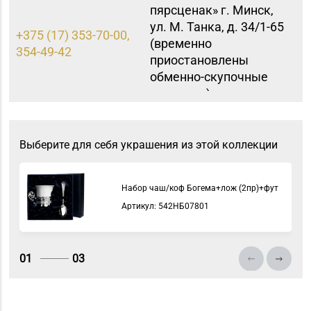
пярсценак» г. Минск,
ул. М. Танка, д. 34/1-65
+375 (17) 353-70-00,
(временно
354-49-42
приостановлены
обменно-скупочные
операции)
Магазин №9 «Рубин» г.
8 (0165) 64-85-45
Пинск, ул. Брестская,
Выберите для себя украшения из этой коллекции
д. 99-4
Магазин
Набор чаш/коф Богема+лож (2пр)+фут
№22 «Сапфир» г.
8 (0216) 51-20-11
Артикул: 542НБ07801
Орша, ул.
Комсомольская, д. 9
Магазин №5 «Бирюза»
01
03
8 (0152) 71-94-00, 71-
г. Гродно, ул. Ожешко,
94-01, 71-94-03
д. 40, пом. 56