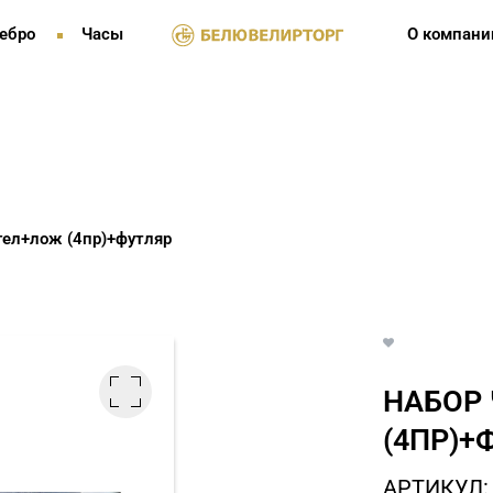
ебро
Часы
О компани
гел+лож (4пр)+футляр
НАБОР
(4ПР)+
АРТИКУЛ: