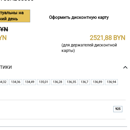
туальны на
Оформить дисконтную карту
ний день
BYN
2521,88
(для держателей дисконтной
карты)
СТИКИ
34,32
134,36
134,49
135,01
136,28
136,35
136,7
136,89
136,94
925