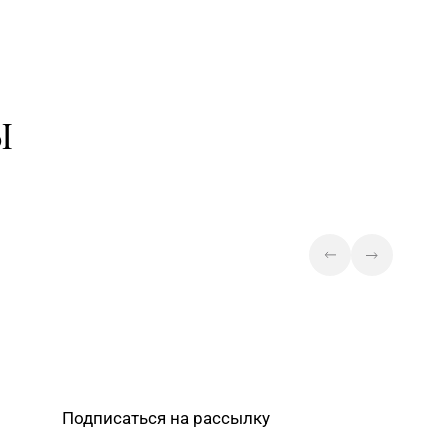
Магазин №5 «Бирюза» г. Гродно,
4-00, 71-94-01, 71-94-03
ул. Ожешко, д. 40, пом. 56
Магазин №51 «Аметист» г. Гродно,
6-47, 62-26-48
ул. Ленина, д. 24, пом. 3
Ы
Магазин №10 «Жемчужина» г.
1-54, 5-51-99
Лида, ул. Советская, д. 28-39
Магазин №3 «Янтарь» г. Бобруйск,
0-40, 72-66-67, 79-16-11
ул. М. Горького, д. 7
Подписаться на рассылку