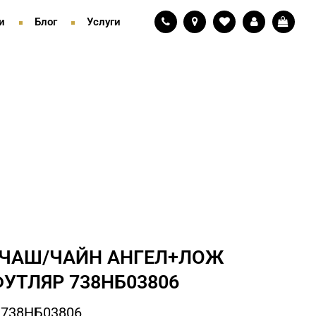
и
Блог
Услуги
 ЧАШ/ЧАЙН АНГЕЛ+ЛОЖ
ФУТЛЯР 738НБ03806
 738НБ03806