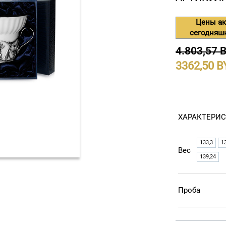
Цены ак
сегодняш
4.803,57 
3362,50
ХАРАКТЕРИ
133,3
1
Вес
139,24
Проба