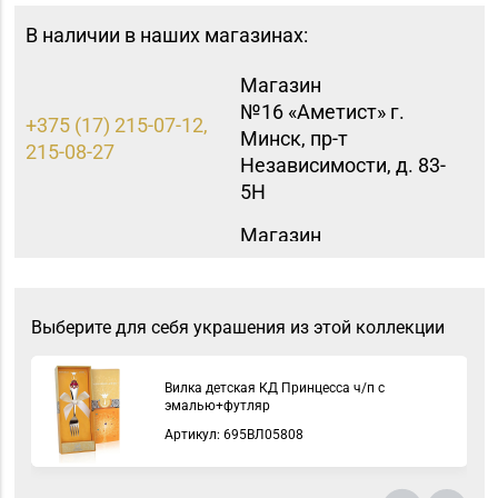
В наличии в наших магазинах:
Магазин
№16 «Аметист» г.
+375 (17) 215-07-12,
Минск, пр-т
215-08-27
Независимости, д. 83-
5Н
Магазин
8 (0222) 64-09-37, 64-
№6 «Изумруд» г.
09-42
Могилев, ул.
Первомайская, д. 67
Выберите для себя украшения из этой коллекции
Магазин №3 «Янтарь»
8 (0225) 72-70-40, 72-
г. Бобруйск, ул. М.
Вилка детская КД Принцесса ч/п с
66-67, 79-16-11
эмалью+футляр
Горького, д. 7
Артикул: 695ВЛ05808