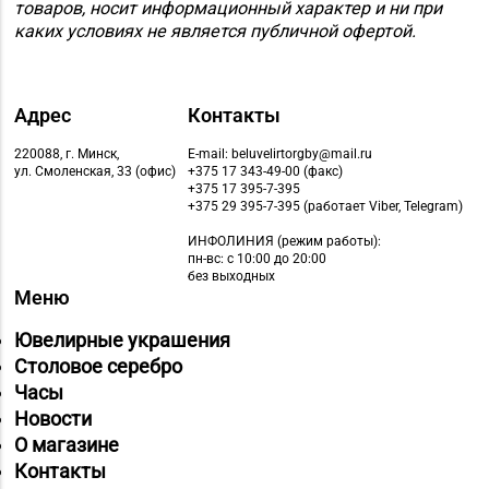
товаров, носит информационный характер и ни при
Магазин №89
каких условиях не является публичной офертой.
«БЕЛЮВЕЛИРТОРГ» г.
8 (0165) 66-02-63, 66-
Пинск, ул. 60 лет
02-83
Октября, д. 19 (ТЦ
Адрес
Контакты
PinaPark)
220088, г. Минск,
E-mail: beluvelirtorgby@mail.ru
ул. Смоленская, 33 (офис)
+375 17 343-49-00 (факс)
Магазин №90
+375 17 395-7-395
«БЕЛЮВЕЛИРТОРГ» г.
+375 29 395-7-395 (работает Viber, Telegram)
8 (0225) 73-21-31
Бобруйск, ул.
ИНФОЛИНИЯ
(режим работы):
Социалистическая, д.
пн-вс: с 10:00 до 20:00
без выходных
52
Меню
Магазин №92
Ювелирные украшения
"БЕЛЮВЕЛИРТОРГ" г.
Столовое серебро
+375 (222) 77-39 00
Могилев, пр-т Мира,
Часы
73/1, пом.140, ТРЦ
Новости
"SkyMall"
О магазине
Контакты