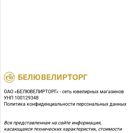
8 (017) 238-83-81
г. Минск, ул.
Притыцкого, 156/1
(ТЦ «GreenCitу»)
Магазин
№83 «Кристалл» г.
8 (017) 238-21-88, 8
Минск, пр-т
(017) 238-21-03
Независимости, д.
134, пом. 342
Магазин
8 (01643) 4-27-30, 8
№85 «БЕЛЮВЕЛИРТОРГ»
(01643) 4-27-32
г. Береза, ул. Ленина, д.
87
ОАО «БЕЛЮВЕЛИРТОРГ» - сеть ювелирных магазинов
УНП 100129348
Магазин №86
Политика конфиденциальности персональных данных
«БЕЛЮВЕЛИРТОРГ» г.
8 (01562) 5-42-41, 5-42-
Слоним, ул.
43
Красноармейская, д.
Вся представленная на сайте информация,
касающаяся технических характеристик, стоимости
73Г/1 (ТЦ «Берег»)