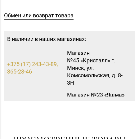
Обмен или возврат товара
В наличии в наших магазинах:
Магазин
№45 «Кристалл» г.
+375 (17) 243-43-89,
Минск, ул.
365-28-46
Комсомольская, д. 8-
3Н
Магазин №23 «Яшма»
8 (0176) 70-23-15, 73-
г. Молодечно, ул.
02-85
Великий Гостинец, д.
94-91
Магазин
№61 «БЕЛЮВЕЛИРТОРГ»