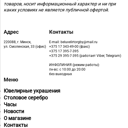
8 (0165) 64-85-45
Пинск, ул. Брестская,
товаров, носит информационный характер и ни при
д. 99-4
каких условиях не является публичной офертой.
Магазин №11 «Алмаз»
8 (01642) 3-62-93
г. Кобрин, ул. Ленина,
Адрес
Контакты
д. 15-1
220088, г. Минск,
E-mail: beluvelirtorgby@mail.ru
Магазин
ул. Смоленская, 33 (офис)
+375 17 343-49-00 (факс)
+375 17 395-7-395
8 (01632) 4-46-49, 4-46-
№19 «Бирюза» г.
+375 29 395-7-395 (работает Viber, Telegram)
27
Пружаны, ул. Григория
ИНФОЛИНИЯ
(режим работы):
Ширмы, д. 13-51
пн-вс: с 10:00 до 20:00
без выходных
Магазин
Меню
8 (0212) 63-60-86, 62-
№32 «Лазурит» г.
Ювелирные украшения
60-85
Витебск, ул. Замковая,
Столовое серебро
д. 4-2
Часы
Магазин
Новости
№ 52 «Янтарь» г.
О магазине
8 (0212) 64-48-44
Витебск, ул. Чкалова,
Контакты