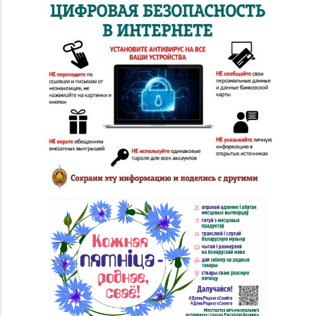
№20 «Кристалл» г.
8 (0232) 30-04-05, 30-
Гомель, ул.
04-01
Интернациональная,
д. 48-3
Магазин
№28 «Кристалл» г.
8 (0232) 56-93-18, 56-
Гомель, ул. Огоренко,
53-06
д. 33, торговое место
№30
Магазин
№36 «Кристалл» г.
8 (0232) 33-27-22
Гомель, пр-т Победы,
д. 3а
Магазин
8 (0232) 31-81-70, 35-
№38 «Кристалл» г.
13-34
Гомель, ул. Советская,