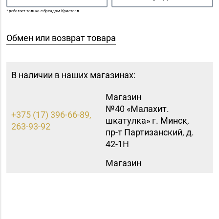
* работает только с брендом Кристалл
Обмен или возврат товара
В наличии в наших магазинах:
Магазин
№40 «Малахит.
+375 (17) 396-66-89,
шкатулка» г. Минск,
263-93-92
пр-т Партизанский, д.
42-1Н
Магазин
№42 «Лазурит» г.
+375 (17) 360-05-73,
Минск, пр-т
395-48-04
Рокоссовского, д. 114,
пом. 9Н