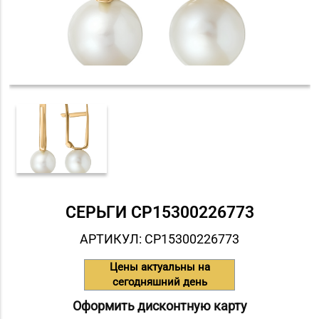
СЕРЬГИ СP15300226773
АРТИКУЛ: СP15300226773
Цены актуальны на
сегодняшний день
Оформить дисконтную карту