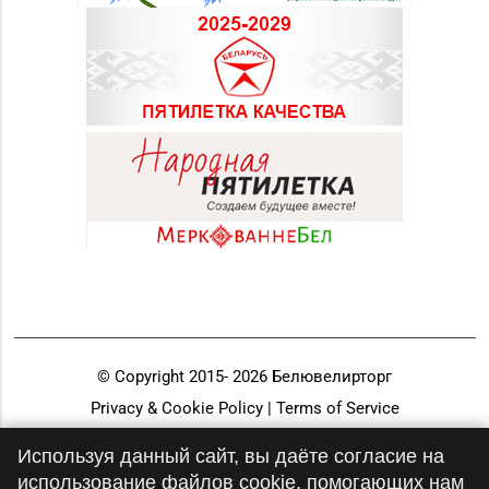
д. 6-2а, пом.2а-108
Магазин
№71 «Кристалл» г.
8 (0232) 20-19-55, 20-
Гомель, ул. Ильича,
26-98
д. 333, пом. 136 (ТРЦ
«КРИСТАLL»)
Магазин
№21 «Сапфир» г.
8 (0236) 25-46-48
Мозырь, ул.
Советская, д. 126-49
Магазин
№70 «БЕЛЮВЕЛИРТОРГ»
г. Мозырь, ул.
8 (0236) 25-72-67
© Copyright 2015-
2026
Белювелирторг
Нефтестроителей, д.
Privacy & Cookie Policy | Terms of Service
26/1,
Разработка и продвижение
пом. 12 (ТЦ Catapulta)
Используя данный сайт, вы даёте согласие на
использование файлов cookie, помогающих нам
Магазин №30 «Алмаз»