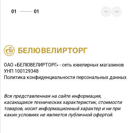
Первомайская, д. 67
Магазин
01
01
№76 «БЕЛЮВЕЛИРТОРГ»
8 (01716) 7-54-24
г. Дзержинск, ул.
Минская, д. 45 (ТЦ
DARIDA MALL)
Магазин №25
"БЕЛЮВЕЛИРТОРГ" г.
+375 (214) 74-67-75
ОАО «БЕЛЮВЕЛИРТОРГ» - сеть ювелирных магазинов
Полоцк, ул.
УНП 100129348
Богдановича,14
Политика конфиденциальности персональных данных
Вся представленная на сайте информация,
касающаяся технических характеристик, стоимости
товаров, носит информационный характер и ни при
каких условиях не является публичной офертой.