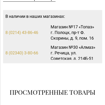
В наличии в наших магазинах:
Магазин №17 «Топаз»
8 (0214) 43-86-46
г. Полоцк, пр-т Ф.
Скорины, д. 9, пом. 16
Магазин №30 «Алмаз»
8 (02340) 3-80-66
г. Речица, ул.
Советская, д. 214Б-51
Магазин №18 «Агат» г.
8 (01512) 9-27-07
Волковыск, ул.
Жолудева, д. 70
Магазин
ПРОСМОТРЕННЫЕ ТОВАРЫ
8 (0222) 64-09-37, 64-
№6 «Изумруд» г.
09-42
Могилев, ул.