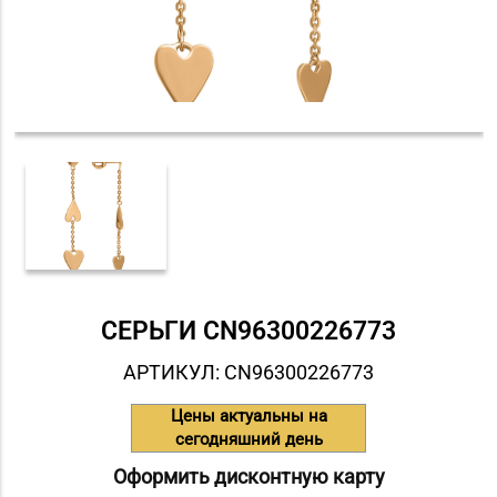
СЕРЬГИ СN96300226773
АРТИКУЛ: СN96300226773
Цены актуальны на
сегодняшний день
Оформить дисконтную карту