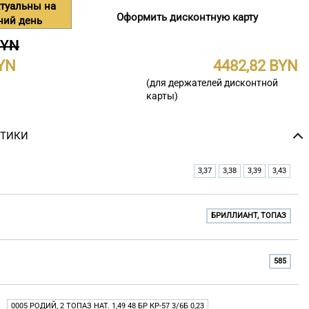
туальны на
Оформить дисконтную карту
ний день
BYN
4482,82
(для держателей дисконтной
карты)
СТИКИ
3,37
3,38
3,39
3,43
БРИЛЛИАНТ, ТОПАЗ
585
0005 РОДИЙ, 2 ТОПАЗ НАТ. 1,49 48 БР КР-57 3/6Б 0,23