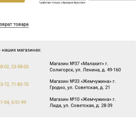
* работает только с брендом Кристалл
зврат товара
в наших магазинах:
Магазин №37 «Малахит» г.
8-02, 23-58-03
Солигорск, ул. Ленина, д. 49-160
Магазин №33 «Жемчужина» г.
3-72, 71-83-70
Гродно, ул. Советская, д. 21
Магазин №10 «Жемчужина» г.
1-54, 5-51-99
Лида, ул. Советская, д. 28-39
Магазин №63 «БЕЛЮВЕЛИРТОРГ»
г. Новогрудок, ул. Мицкевича, д.
63-95
104Б, торговый зал № 7 (этаж
1 ТЦ HOLIDAY)