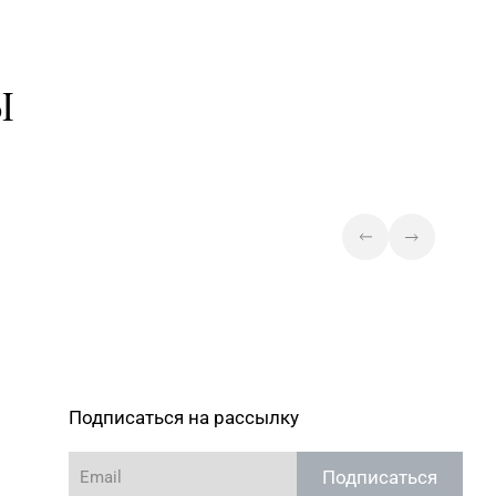
Магазин №81 «БЕЛЮВЕЛИРТОРГ»
0-48,
г. Минск, ул. Тимирязева, д. 74А
(ТЦ «PALAZZO»)
Ы
Магазин №83 «Кристалл» г.
1-88, 8 (017) 238-21-03
Минск, пр-т Независимости, д.
134, пом. 342
Магазин №92 "БЕЛЮВЕЛИРТОРГ"
7-39 00
г. Могилев, пр-т Мира, 73/1,
пом.140, ТРЦ "SkyMall"
Подписаться на рассылку
Подписаться