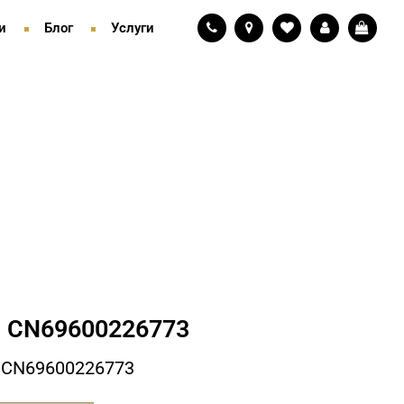
и
Блог
Услуги
 СN69600226773
 СN69600226773