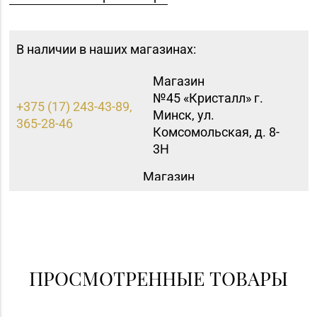
В наличии в наших магазинах:
Магазин
№45 «Кристалл» г.
+375 (17) 243-43-89,
Минск, ул.
365-28-46
Комсомольская, д. 8-
3Н
Магазин
№60 «БЕЛЮВЕЛИРТОРГ»
Минская обл., Минский
+375 (17) 252-17-74
р-н, Щомыслицкий с/с,
д. 32/4, пом. №182
(ТЦ DiaMond City)
ПРОСМОТРЕННЫЕ ТОВАРЫ
Магазин №23 «Яшма»
8 (0176) 70-23-15, 73-
г. Молодечно, ул.