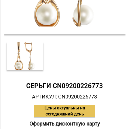
СЕРЬГИ СN09200226773
АРТИКУЛ: СN09200226773
Цены актуальны на
сегодняшний день
Оформить дисконтную карту