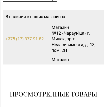
В наличии в наших магазинах:
Магазин
№12 «Чараунiца» г.
+375 (17) 377-91-82
Минск, пр-т
Независимости, д. 13,
пом. 2Н
Магазин
№42 «Лазурит» г.
+375 (17) 360-05-73,
Минск, пр-т
395-48-04
Рокоссовского, д. 114,
пом. 9Н
Магазин
ПРОСМОТРЕННЫЕ ТОВАРЫ
№62 «БЕЛЮВЕЛИРТОРГ»
8 (01715) 6-80-02
г. Березино, ул.