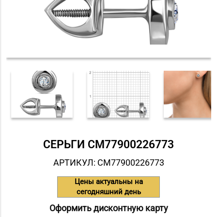
СЕРЬГИ СM77900226773
АРТИКУЛ: СM77900226773
Цены актуальны на
сегодняшний день
Оформить дисконтную карту