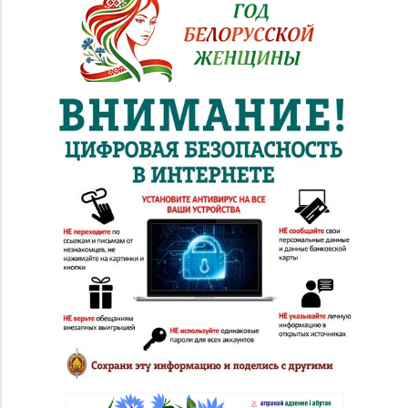
Набережная, д. 13
Магазин
8 (0232) 33-63-06, 33-
№7 «Малахитовая
63-05, 33-63-07
шкатулка» г. Гомель,
пр-т Победы, д. 18
Магазин
№28 «Кристалл» г.
8 (0232) 56-93-18, 56-
Гомель, ул. Огоренко,
53-06
д. 33, торговое место
№30
Магазин
8 (0232) 31-81-70, 35-
№38 «Кристалл» г.
13-34
Гомель, ул. Советская,
д. 6-2а, пом.2а-108
Магазин
№71 «Кристалл» г.
8 (0232) 20-19-55, 20-