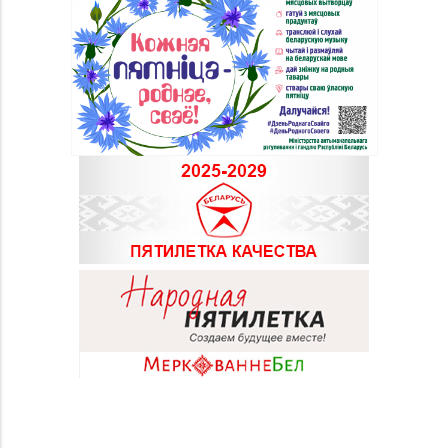
Гомель, ул. Ильича,
26-98
д. 333, пом. 136 (ТРЦ
«КРИСТАLL»)
Магазин
№70 «БЕЛЮВЕЛИРТОРГ»
г. Мозырь, ул.
8 (0236) 25-72-67
Нефтестроителей, д.
26/1,
пом. 12 (ТЦ Catapulta)
Магазин №30 «Алмаз»
8 (02340) 3-80-66
г. Речица, ул.
Советская, д. 214Б-51
Магазин
№39 «Аметист» г.
8 (02334) 7-46-72
Жлобин, ул.
Первомайская, д. 45,
пом. 1А