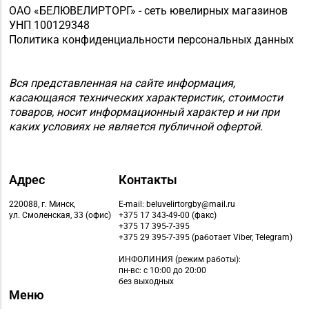
Магазин №9 «Рубин» г.
ОАО «БЕЛЮВЕЛИРТОРГ» - сеть ювелирных магазинов
8 (0165) 64-85-45
Пинск, ул. Брестская,
УНП 100129348
д. 99-4
Политика конфиденциальности персональных данных
Магазин №11 «Алмаз»
8 (01642) 3-62-93
г. Кобрин, ул. Ленина,
Вся представленная на сайте информация,
касающаяся технических характеристик, стоимости
д. 15-1
товаров, носит информационный характер и ни при
Магазин
каких условиях не является публичной офертой.
8 (01632) 4-46-49, 4-46-
№19 «Бирюза» г.
27
Пружаны, ул. Григория
Ширмы, д. 13-51
Адрес
Контакты
Магазин
220088, г. Минск,
E-mail: beluvelirtorgby@mail.ru
ул. Смоленская, 33 (офис)
+375 17 343-49-00 (факс)
8 (0212) 63-60-86, 62-
№32 «Лазурит» г.
+375 17 395-7-395
60-85
Витебск, ул. Замковая,
+375 29 395-7-395 (работает Viber, Telegram)
д. 4-2
ИНФОЛИНИЯ
(режим работы):
пн-вс: с 10:00 до 20:00
Магазин
без выходных
Меню
№ 52 «Янтарь» г.
8 (0212) 64-48-44