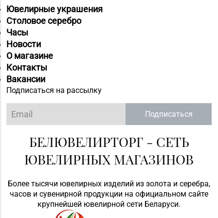
Витебск, ул. Чкалова,
Ювелирные украшения
д. 1-2н
Столовое серебро
Часы
Магазин
Новости
№58 DIAMOND г.
О магазине
8 (0212) 61-85-16
Витебск, ул. Ленина, д.
Контакты
26А (ТЦ «Марко-
Вакансии
Сити»)
Подписаться на рассылку
Магазин №17 «Топаз»
8 (0214) 43-86-46
г. Полоцк, пр-т Ф.
Подписаться
Скорины, д. 9, пом. 16
БЕЛЮВЕЛИРТОРГ - СЕТЬ
Магазин
№22 «Сапфир» г.
ЮВЕЛИРНЫХ МАГАЗИНОВ
8 (0216) 51-20-11
Орша, ул.
Комсомольская, д. 9
Более тысячи ювелирных изделий из золота и серебра,
часов и сувенирной продукции на официальном сайте
Магазин №48 «Рубин»
крупнейшей ювелирной сети Беларуси.
8 (02133) 6-84-34
г. Новолукомль, ул.