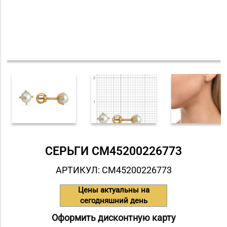
СЕРЬГИ СM45200226773
АРТИКУЛ: СM45200226773
Цены актуальны на
сегодняшний день
Оформить дисконтную карту