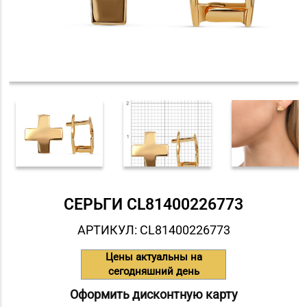
СЕРЬГИ СL81400226773
АРТИКУЛ: СL81400226773
Цены актуальны на
сегодняшний день
Оформить дисконтную карту