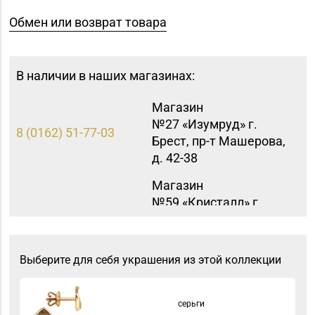
Обмен или возврат товара
В наличии в наших магазинах:
Магазин
№27 «Изумруд» г.
8 (0162) 51-77-03
Брест, пр-т Машерова,
д. 42-38
Магазин
№59 «Кристалл» г.
8 (0162) 28-14-94
Брест, ул. Буденного,
47-1
Выберите для себя украшения из этой коллекции
Магазин
8 (01546) 5-51-54, 5-51-
№10 «Жемчужина» г.
99
Лида, ул. Советская, д.
серьги
28-39