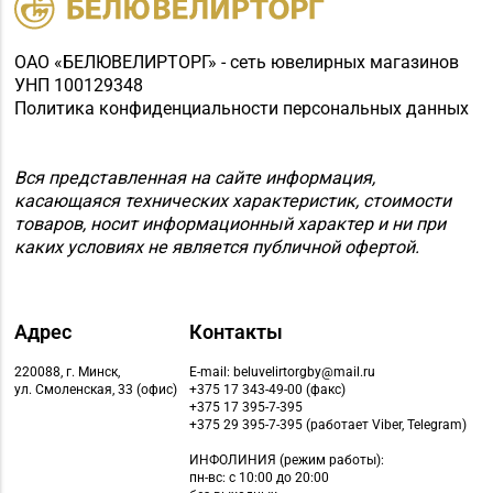
+375 (222) 77-39 00
Могилев, пр-т Мира,
73/1, пом.140, ТРЦ
ОАО «БЕЛЮВЕЛИРТОРГ» - сеть ювелирных магазинов
"SkyMall"
УНП 100129348
Политика конфиденциальности персональных данных
Вся представленная на сайте информация,
касающаяся технических характеристик, стоимости
товаров, носит информационный характер и ни при
каких условиях не является публичной офертой.
Адрес
Контакты
220088, г. Минск,
E-mail: beluvelirtorgby@mail.ru
ул. Смоленская, 33 (офис)
+375 17 343-49-00 (факс)
+375 17 395-7-395
+375 29 395-7-395 (работает Viber, Telegram)
ИНФОЛИНИЯ
(режим работы):
пн-вс: с 10:00 до 20:00