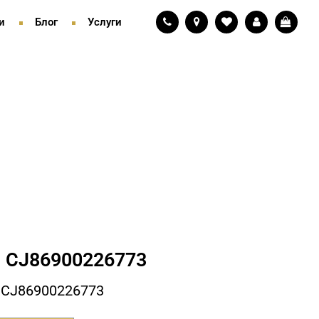
и
Блог
Услуги
 СJ86900226773
 СJ86900226773