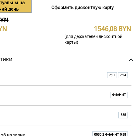
туальны на
Оформить дисконтную карту
ний день
BYN
1546,08
(для держателей дисконтной
карты)
СТИКИ
2,91
2,94
ФИАНИТ
585
об изделии
0030 2 ФИАНИТ 0,88