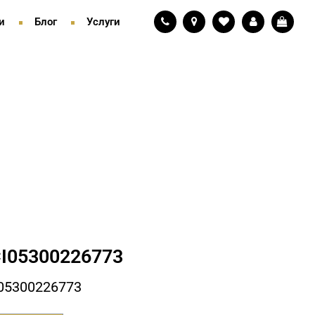
и
Блог
Услуги
I05300226773
05300226773