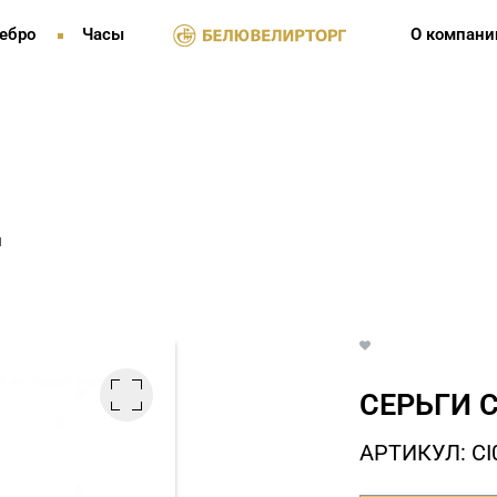
ебро
Часы
О компани
и
СЕРЬГИ С
АРТИКУЛ: СI