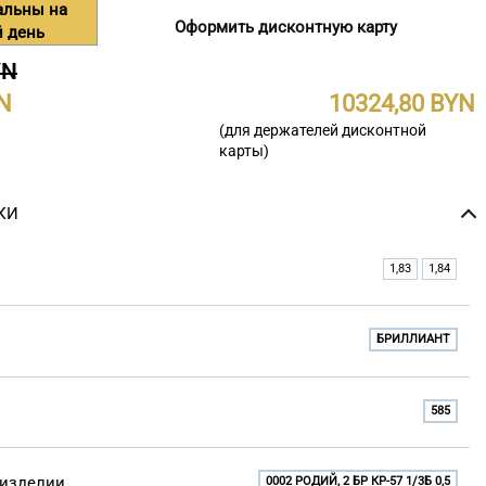
альны на
Оформить дисконтную карту
 день
YN
10324,80
(для держателей дисконтной
карты)
КИ
1,83
1,84
БРИЛЛИАНТ
585
 изделии
0002 РОДИЙ, 2 БР КР-57 1/3Б 0,5