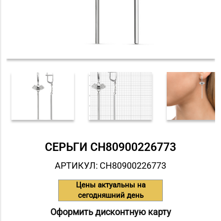
СЕРЬГИ СH80900226773
АРТИКУЛ: СH80900226773
Цены актуальны на
сегодняшний день
Оформить дисконтную карту