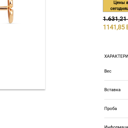
Цены а
сегодня
1.631,21
1141,85
ХАРАКТЕР
Вес
Вставка
Проба
Информаци