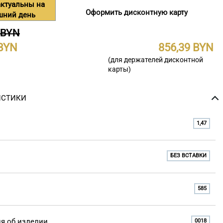
ктуальны на
Оформить дисконтную карту
шний день
 BYN
856,39
(для держателей дисконтной
карты)
ИСТИКИ
1,47
БЕЗ ВСТАВКИ
585
я об изделии
0018