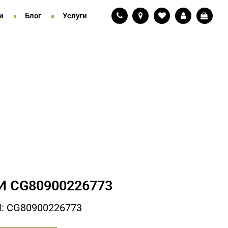
и
Блог
Услуги
И СG80900226773
: СG80900226773