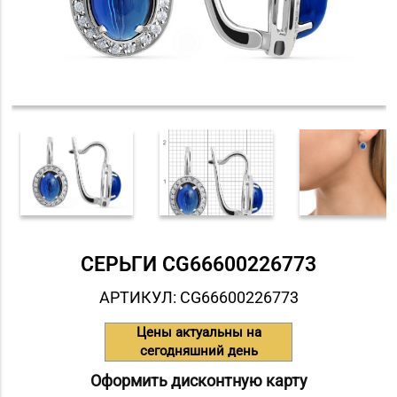
СЕРЬГИ СG66600226773
АРТИКУЛ: СG66600226773
Цены актуальны на
сегодняшний день
Оформить дисконтную карту