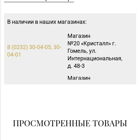
В наличии в наших магазинах:
Магазин
№20 «Кристалл» г.
8 (0232) 30-04-05, 30-
Гомель, ул.
04-01
Интернациональная,
д. 48-3
Магазин
№83 «Кристалл» г.
8 (017) 238-21-88, 8
Минск, пр-т
(017) 238-21-03
Независимости, д.
134, пом. 342
Магазин
ПРОСМОТРЕННЫЕ ТОВАРЫ
№84 «БЕЛЮВЕЛИРТОРГ»
8 (0232) 22-88-35, 8
г. Гомель, ул. Гагарина,
(0232) 22-88-15