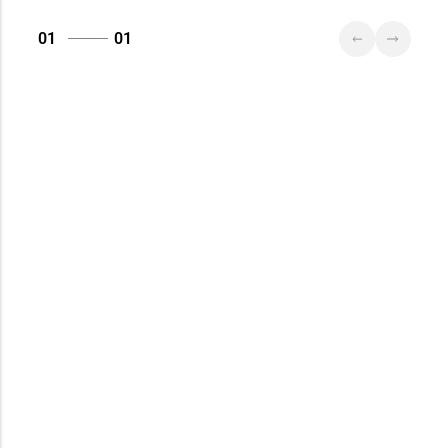
Магазин
01
01
№83 «Кристалл» г.
8 (017) 238-21-88, 8
Минск, пр-т
(017) 238-21-03
Независимости, д.
134, пом. 342