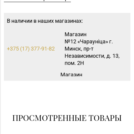
В наличии в наших магазинах:
Магазин
№12 «Чараунiца» г.
+375 (17) 377-91-82
Минск, пр-т
Независимости, д. 13,
пом. 2Н
Магазин
№29 «БЕЛЮВЕЛИРТОРГ»
8 (0232) 26-06-31
г. Гомель, пр-т Ленина,
д. 12-87
Магазин
8 (0152) 62-26-47, 62-
№51 «Аметист» г.
ПРОСМОТРЕННЫЕ ТОВАРЫ
26-48
Гродно, ул. Ленина, д.
24, пом. 3