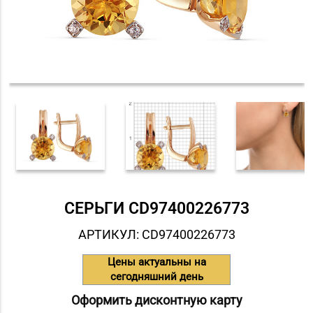
СЕРЬГИ СD97400226773
АРТИКУЛ: СD97400226773
Цены актуальны на
сегодняшний день
Оформить дисконтную карту