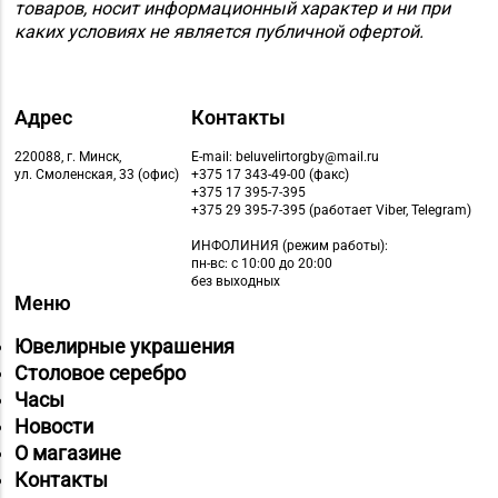
товаров, носит информационный характер и ни при
д. 48-3
каких условиях не является публичной офертой.
Магазин
№36 «Кристалл» г.
8 (0232) 33-27-22
Адрес
Контакты
Гомель, пр-т Победы,
д. 3а
220088, г. Минск,
E-mail: beluvelirtorgby@mail.ru
ул. Смоленская, 33 (офис)
+375 17 343-49-00 (факс)
Магазин
+375 17 395-7-395
+375 29 395-7-395 (работает Viber, Telegram)
8 (0232) 31-81-70, 35-
№38 «Кристалл» г.
13-34
Гомель, ул. Советская,
ИНФОЛИНИЯ
(режим работы):
пн-вс: с 10:00 до 20:00
д. 6-2а, пом.2а-108
без выходных
Меню
Магазин
№71 «Кристалл» г.
Ювелирные украшения
8 (0232) 20-19-55, 20-
Гомель, ул. Ильича,
Столовое серебро
26-98
д. 333, пом. 136 (ТРЦ
Часы
«КРИСТАLL»)
Новости
О магазине
Магазин
Контакты
№21 «Сапфир» г.