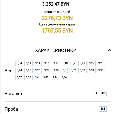
3.252,47 BYN
Цена со скидкой
2276,73
Цена держателя карты
1707,55
ХАРАКТЕРИСТИКИ
3,04
3,11
3,14
3,16
3,17
3,18
3,2
3,21
3,22
3,23
Вес
3,24
3,25
3,26
3,27
3,28
3,3
3,32
3,33
3,34
3,35
3,37
3,38
3,4
3,42
3,44
3,46
Вставка
ТОПАЗ
Проба
585