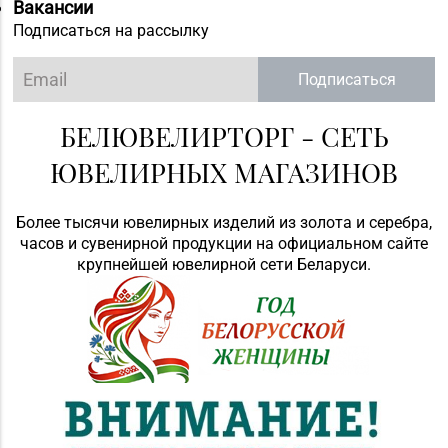
8 (0236) 25-46-48
Вакансии
Мозырь, ул.
Подписаться на рассылку
Советская, д. 126-49
Подписаться
Магазин
№70 «БЕЛЮВЕЛИРТОРГ»
г. Мозырь, ул.
БЕЛЮВЕЛИРТОРГ - СЕТЬ
8 (0236) 25-72-67
Нефтестроителей, д.
ЮВЕЛИРНЫХ МАГАЗИНОВ
26/1,
пом. 12 (ТЦ Catapulta)
Более тысячи ювелирных изделий из золота и серебра,
Магазин №30 «Алмаз»
часов и сувенирной продукции на официальном сайте
8 (02340) 3-80-66
г. Речица, ул.
крупнейшей ювелирной сети Беларуси.
Советская, д. 214Б-51
Магазин
№39 «Аметист» г.
8 (02334) 7-46-72
Жлобин, ул.
Первомайская, д. 45,
пом. 1А