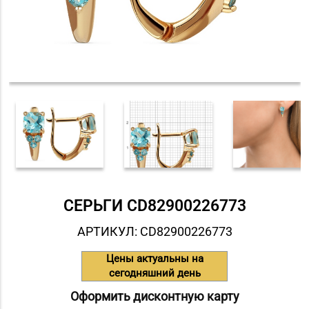
СЕРЬГИ СD82900226773
АРТИКУЛ: СD82900226773
Цены актуальны на
сегодняшний день
Оформить дисконтную карту