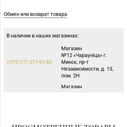
Обмен или возврат товара
В наличии в наших магазинах:
Магазин
№12 «Чараунiца» г.
+375 (17) 377-91-82
Минск, пр-т
Независимости, д. 13,
пом. 2Н
Магазин
№15 «Самоцветы» г.
+375 (17) 397-95-08,
Минск, пр-т
252-95-46
Независимости, д.
155-1
Магазин