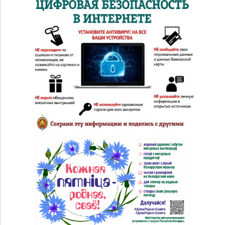
Магазин №69
«БЕЛЮВЕЛИРТОРГ» г.
8 (02342) 9-27-16, 9-25-
Светлогорск,
60
ул. 50 лет Октября,
д. 3 (ТЦ «Шатилки»)
Магазин №5 «Бирюза»
8 (0152) 71-94-00, 71-
г. Гродно, ул. Ожешко,
94-01, 71-94-03
д. 40, пом. 56
Магазин
№72 «БЕЛЮВЕЛИРТОРГ»
8 (0152) 39-58-49, 39-
г. Гродно, пр-т Я.
58-59
Купалы, д. 87 (ТРК
TRINITI)
Магазин
№73 «БЕЛЮВЕЛИРТОРГ»
8 (0222) 64-05-78
г. Могилев, ул. Минское
шоссе, д. 31 (ТЦ «Парк