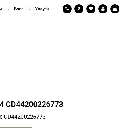
и
Блог
Услуги
И СD44200226773
: СD44200226773