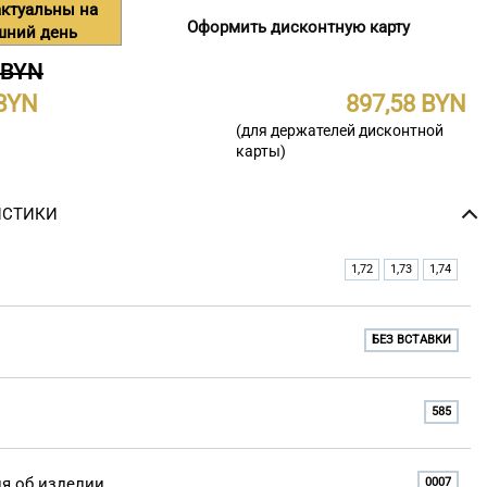
ктуальны на
Оформить дисконтную карту
шний день
 BYN
897,58
(для держателей дисконтной
карты)
ИСТИКИ
1,72
1,73
1,74
БЕЗ ВСТАВКИ
585
я об изделии
0007