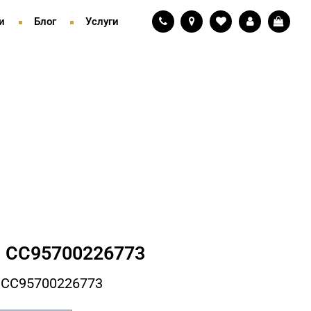
и
Блог
Услуги
 СC95700226773
 СC95700226773