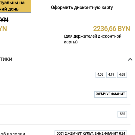
туальны на
Оформить дисконтную карту
ний день
BYN
2236,66
(для держателей дисконтной
карты)
СТИКИ
4,03
4,19
4,68
ЖЕМЧУГ, ФИАНИТ
585
об изделии
0001 2 ЖЕМЧУГ КУЛЬТ. 8,46 2 ФИАНИТ 0,24