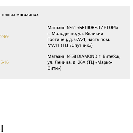
в наших магазинах:
Магазин №61 «БЕЛЮВЕЛИРТОРГ»
г. Молодечно, ул. Великий
62-89
Гостинец, д. 67А-1, часть пом.
№А11 (ТЦ «Спутник»)
Магазин №58 DIAMOND г. Витебск,
85-16
ул. Ленина, д. 26А (ТЦ «Марко-
Сити»)
Магазин №38 «Кристалл» г.
1-70, 35-13-34
Гомель, ул. Советская, д. 6-2а,
пом.2а-108
Ы