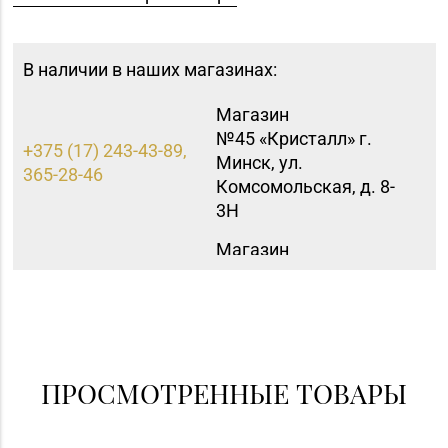
В наличии в наших магазинах:
Магазин
№45 «Кристалл» г.
+375 (17) 243-43-89,
Минск, ул.
365-28-46
Комсомольская, д. 8-
3Н
Магазин
№21 «Сапфир» г.
8 (0236) 25-46-48
Мозырь, ул.
Советская, д. 126-49
Магазин №41 «Рубин»
8 (01562) 6-58-05, 6-58-
г. Слоним, ул.
ПРОСМОТРЕННЫЕ ТОВАРЫ
06
Красноармейская, д.
42, пом. 1