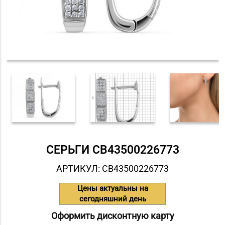
СЕРЬГИ СB43500226773
АРТИКУЛ: СB43500226773
Цены актуальны на
сегодняшний день
Оформить дисконтную карту