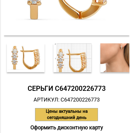
СЕРЬГИ С647200226773
АРТИКУЛ: С647200226773
Цены актуальны на
сегодняшний день
Оформить дисконтную карту