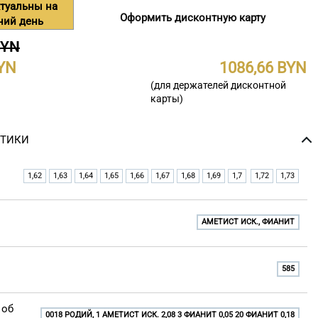
туальны на
Оформить дисконтную карту
ний день
BYN
1086,66
(для держателей дисконтной
карты)
СТИКИ
1,62
1,63
1,64
1,65
1,66
1,67
1,68
1,69
1,7
1,72
1,73
АМЕТИСТ ИСК., ФИАНИТ
585
 об
0018 РОДИЙ, 1 АМЕТИСТ ИСК. 2,08 3 ФИАНИТ 0,05 20 ФИАНИТ 0,18