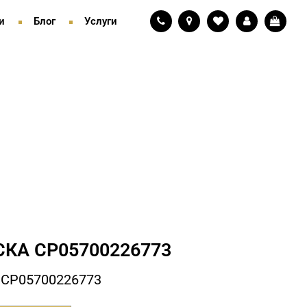
и
Блог
Услуги
КА СP05700226773
 СP05700226773