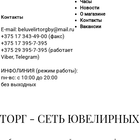
Часы
Новости
8 (0165) 
О магазине
Контакты
Контакты
Вакансии
E-mail: beluvelirtorgby@mail.ru
8 (0232) 
+375 17 343-49-00 (факс)
+375 17 395-7-395
+375 29 395-7-395 (работает
8 (0232) 
Viber, Telegram)
ИНФОЛИНИЯ
(режим работы):
8 (0232) 
пн-вс: с 10:00 до 20:00
без выходных
8 (0236) 
ТОРГ - СЕТЬ ЮВЕЛИРНЫХ
8 (02342)