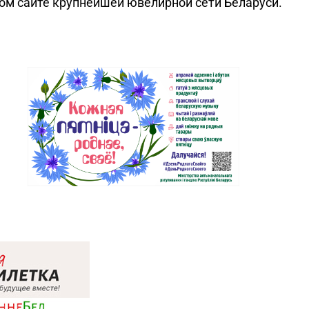
ном сайте крупнейшей ювелирной сети Беларуси.
Магазин
№72 «БЕЛЮВЕЛИРТОРГ» г.
39-58-49, 39-58-59
Гродно, пр-т Я. Купалы, д. 87
(ТРК TRINITI)
Магазин №18 «Агат» г.
 9-27-07
Волковыск, ул. Жолудева, д. 70
Магазин №41 «Рубин» г.
 6-58-05, 6-58-06
Слоним, ул. Красноармейская,
д. 42, пом. 1
Магазин №67
«БЕЛЮВЕЛИРТОРГ» г. Островец,
 7-50-66, 7-57-31
ул. Володарского, д. 59A
(ТЦ ZAMI)
Магазин №55 «Кристалл» г.
42-76-70, 42-76-42
Могилев, пр-т Пушкинский, д. 39
Магазин
№73 «БЕЛЮВЕЛИРТОРГ» г.
64-05-78
Могилев, ул. Минское шоссе,