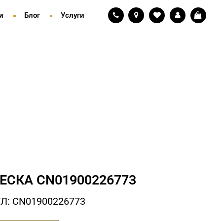
и
Блог
Услуги
ЕСКА СN01900226773
Л: СN01900226773