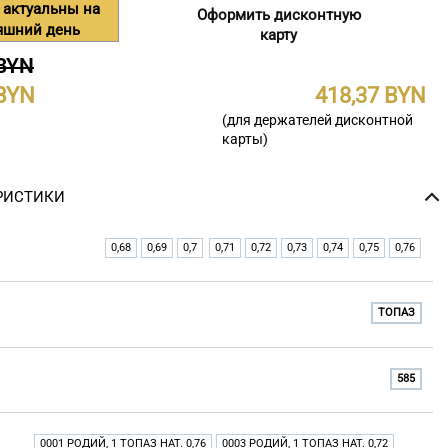
 актуальны на
Оформить дисконтную
яшний день
карту
 BYN
418,37
(для держателей дисконтной
карты)
РИСТИКИ
0,68
0,69
0,7
0,71
0,72
0,73
0,74
0,75
0,76
ТОПАЗ
585
0001 РОДИЙ, 1 ТОПАЗ НАТ. 0,76
0003 РОДИЙ, 1 ТОПАЗ НАТ. 0,72