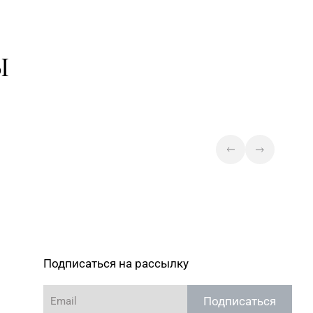
Минск, пр-т Пушкина, д. 67, пом.
0
2
Магазин №44 «Кристалл» г.
Ы
Минск, пр-т Независимости, д.
) 247-29-04
3-2, пом. 403, верхний уровень
(ТЦ «Столица»)
Магазин
№60 «БЕЛЮВЕЛИРТОРГ»
) 252-17-74
Минская обл., Минский р-н,
Щомыслицкий с/с, д. 32/4, пом.
№182 (ТЦ DiaMond City)
Магазин
№75 «БЕЛЮВЕЛИРТОРГ
) 390-44-82
OUTLETO» г. Минск, пр-т
Жукова, д. 44-13, пом. №13-89
(ТЦ OUTLETO)
Подписаться на рассылку
Магазин №35 «Жемчужина» г.
96-52-31, 96-49-17
Борисов, пр-т Революции, д. 19,
Подписаться
пом. 1