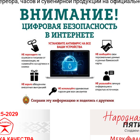
еребра, часов и сувенирной продукции на официаль
8 (0152) 
8 (01512)
8 (01562)
8 (01591)
8 (0222) 
8 (0222) 