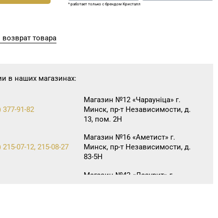
* работает только с брендом Кристалл
 возврат товара
ии в наших магазинах:
Магазин №12 «Чараунiца» г.
) 377-91-82
Минск, пр-т Независимости, д.
13, пом. 2Н
Магазин №16 «Аметист» г.
 215-07-12, 215-08-27
Минск, пр-т Независимости, д.
83-5Н
Магазин №42 «Лазурит» г.
 360-05-73, 395-48-04
Минск, пр-т Рокоссовского,
д. 114, пом. 9Н
Магазин №43 «Бирюза» г.
 357-30-71, 357-23-92,