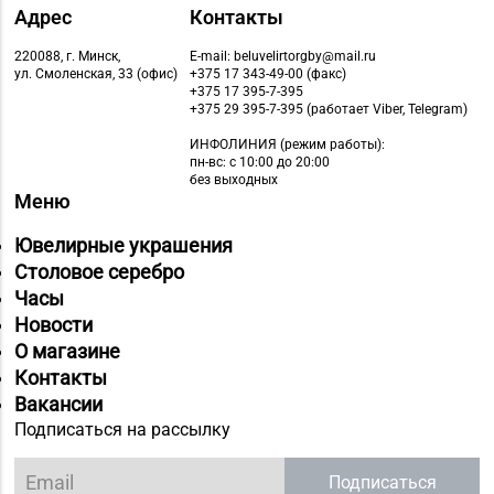
Ленина, д. 15, пом. 49
Адрес
Контакты
Магазин №9 «Рубин» г.
220088, г. Минск,
E-mail: beluvelirtorgby@mail.ru
8 (0165) 64-85-45
Пинск, ул. Брестская,
ул. Смоленская, 33 (офис)
+375 17 343-49-00 (факс)
+375 17 395-7-395
д. 99-4
+375 29 395-7-395 (работает Viber, Telegram)
Магазин №11 «Алмаз»
ИНФОЛИНИЯ
(режим работы):
пн-вс: с 10:00 до 20:00
8 (01642) 3-62-93
г. Кобрин, ул. Ленина,
без выходных
д. 15-1
Меню
Магазин
Ювелирные украшения
№29 «БЕЛЮВЕЛИРТОРГ»
Столовое серебро
8 (0232) 26-06-31
г. Гомель, пр-т Ленина,
Часы
д. 12-87
Новости
О магазине
Магазин
Контакты
8 (0232) 31-81-70, 35-
№38 «Кристалл» г.
Вакансии
13-34
Гомель, ул. Советская,
Подписаться на рассылку
д. 6-2а, пом.2а-108
Подписаться
Магазин