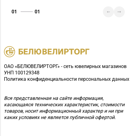
67А-1, часть пом. №А11
(ТЦ «Спутник»)
01
01
Магазин
№31 «Бирюза» г.
8 (01795) 2-59-92
Слуцк, ул. Ленина, д.
197
Магазин
№62 «БЕЛЮВЕЛИРТОРГ»
ОАО «БЕЛЮВЕЛИРТОРГ» - сеть ювелирных магазинов
8 (01715) 6-80-02
г. Березино, ул.
УНП 100129348
Октябрьская, д. 2Б
Политика конфиденциальности персональных данных
Магазин
№27 «Изумруд» г.
Вся представленная на сайте информация,
8 (0162) 51-77-03
Брест, пр-т Машерова,
касающаяся технических характеристик, стоимости
товаров, носит информационный характер и ни при
д. 42-38
каких условиях не является публичной офертой.
Магазин №8 «Сапфир»
8 (0163) 67-68-03, 67-
г. Барановичи, ул.
68-02