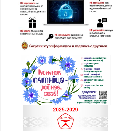
8 (0152) 62-26-47, 62-
№51 «Аметист» г.
26-48
Гродно, ул. Ленина, д.
24, пом. 3
Магазин №41 «Рубин»
8 (01562) 6-58-05, 6-58-
г. Слоним, ул.
06
Красноармейская, д.
42, пом. 1
Магазин
8 (0222) 42-76-70, 42-
№55 «Кристалл» г.
76-42
Могилев, пр-т
Пушкинский, д. 39
Магазин
№73 «БЕЛЮВЕЛИРТОРГ»
8 (0222) 64-05-78
г. Могилев, ул. Минское
шоссе, д. 31 (ТЦ «Парк
Сити»)
Магазин