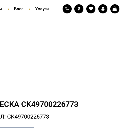
и
Блог
Услуги
ЕСКА СK49700226773
Л: СK49700226773