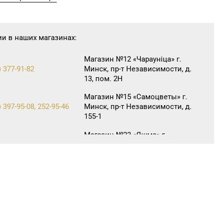
ии в наших магазинах:
Магазин №12 «Чараунiца» г.
) 377-91-82
Минск, пр-т Независимости, д.
13, пом. 2Н
Магазин №15 «Самоцветы» г.
 397-95-08, 252-95-46
Минск, пр-т Независимости, д.
155-1
Магазин №23 «Яшма» г.
70-23-15, 73-02-85
Молодечно, ул. Великий
Гостинец, д. 94-91
32-25-26, 29-18-00, 29-18-
Магазин №2 «Жемчужина» г.
Брест, ул. Советская, д. 32-1А
Магазин №32 «Лазурит» г.
63-60-86, 62-60-85
Витебск, ул. Замковая, д. 4-2