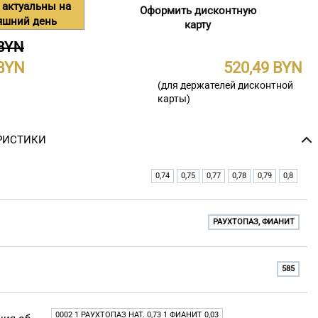
 актуальны на
Оформить дисконтную
яшний день
карту
 BYN
520,49
(для держателей дисконтной
карты)
РИСТИКИ
0,74
0,75
0,77
0,78
0,79
0,8
РАУХТОПАЗ, ФИАНИТ
585
0002 1 РАУХТОПАЗ НАТ. 0,73 1 ФИАНИТ 0,03