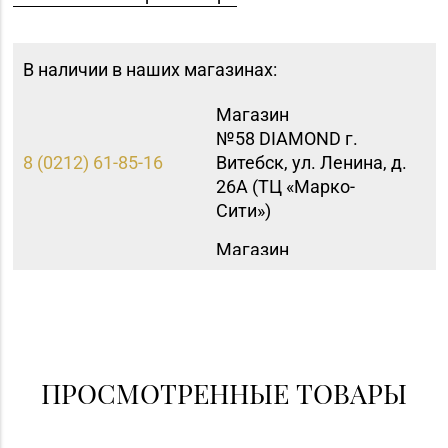
В наличии в наших магазинах:
Магазин
№58 DIAMOND г.
8 (0212) 61-85-16
Витебск, ул. Ленина, д.
26А (ТЦ «Марко-
Сити»)
Магазин
8 (01546) 5-51-54, 5-51-
№10 «Жемчужина» г.
99
Лида, ул. Советская, д.
28-39
Магазин №91
"БЕЛЮВЕЛИРТОРГ" г.
ПРОСМОТРЕННЫЕ ТОВАРЫ
8 (0165) 52 31 30
Столин, ул.
Советская,1а