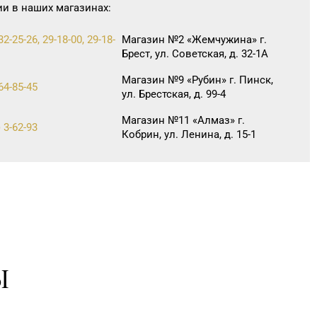
ии в наших магазинах:
32-25-26, 29-18-00, 29-18-
Магазин №2 «Жемчужина» г.
Брест, ул. Советская, д. 32-1А
Магазин №9 «Рубин» г. Пинск,
64-85-45
ул. Брестская, д. 99-4
Магазин №11 «Алмаз» г.
 3-62-93
Кобрин, ул. Ленина, д. 15-1
Магазин №83 «Кристалл» г.
38-21-88, 8 (017) 238-21-
Минск, пр-т Независимости, д.
134, пом. 342
Магазин №86
«БЕЛЮВЕЛИРТОРГ» г. Слоним,
 5-42-41, 5-42-43
ул. Красноармейская, д. 73Г/1
(ТЦ «Берег»)
Ы