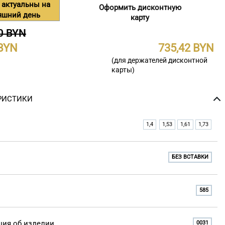
 актуальны на
Оформить дисконтную
яшний день
карту
0 BYN
735,42
(для держателей дисконтной
карты)
РИСТИКИ
1,4
1,53
1,61
1,73
БЕЗ ВСТАВКИ
585
ия об изделии
0031