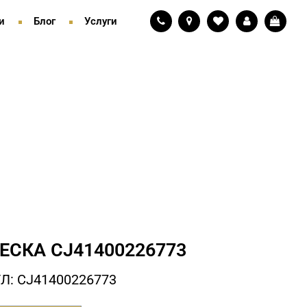
и
Блог
Услуги
ЕСКА СJ41400226773
Л: СJ41400226773