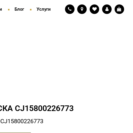
и
Блог
Услуги
КА СJ15800226773
 СJ15800226773