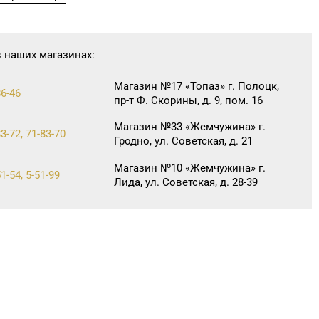
в наших магазинах:
Магазин №17 «Топаз» г. Полоцк,
86-46
пр-т Ф. Скорины, д. 9, пом. 16
Магазин №33 «Жемчужина» г.
3-72, 71-83-70
Гродно, ул. Советская, д. 21
Магазин №10 «Жемчужина» г.
1-54, 5-51-99
Лида, ул. Советская, д. 28-39
Магазин №90 «БЕЛЮВЕЛИРТОРГ»
21-31
г. Бобруйск, ул.
Социалистическая, д. 52
Магазин №25 "БЕЛЮВЕЛИРТОРГ"
4-67-75
г. Полоцк, ул. Богдановича,14