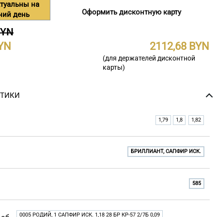
туальны на
Оформить дисконтную карту
ний день
BYN
2112,68
(для держателей дисконтной
карты)
СТИКИ
1,79
1,8
1,82
БРИЛЛИАНТ, САПФИР ИСК.
585
0005 РОДИЙ, 1 САПФИР ИСК. 1,18 28 БР КР-57 2/7Б 0,09