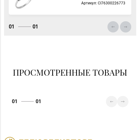
Артикул: СI76300226773
Магазин
№36 «Кристалл» г.
8 (0232) 33-27-22
Гомель, пр-т Победы,
01
01
д. 3а
ПРОСМОТРЕННЫЕ ТОВАРЫ
01
01