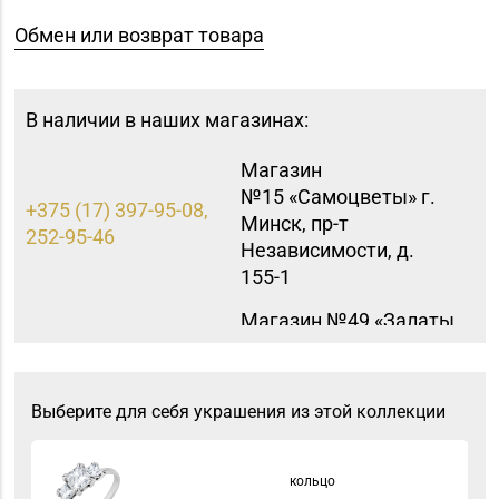
Обмен или возврат товара
В наличии в наших магазинах:
Магазин
№15 «Самоцветы» г.
+375 (17) 397-95-08,
Минск, пр-т
252-95-46
Независимости, д.
155-1
Магазин №49 «Залаты
пярсценак» г. Минск,
ул. М. Танка, д. 34/1-65
+375 (17) 353-70-00,
(временно
Выберите для себя украшения из этой коллекции
354-49-42
приостановлены
обменно-скупочные
операции)
кольцо