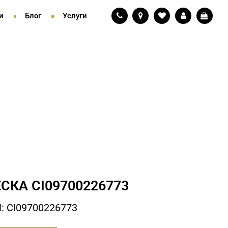
и
Блог
Услуги
СКА СI09700226773
 СI09700226773