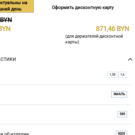
ктуальны на
Оформить дисконтную карту
шний день
 BYN
871,46
(для держателей дисконтной
карты)
ИСТИКИ
1,58
1,6
ЭМАЛЬ
585
я об изделии
0005