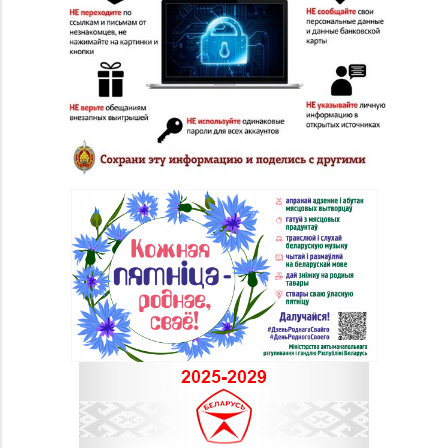
66-67, 79-16-11
Горького, д. 7
Магазин
№76 «БЕЛЮВЕЛИРТОРГ»
8 (01716) 7-54-24
г. Дзержинск, ул.
Минская, д. 45 (ТЦ
DARIDA MALL)
Магазин
№79 «БЕЛЮВЕЛИРТОРГ»
8 (017) 238-83-81
г. Минск, ул.
Притыцкого, 156/1
(ТЦ «GreenCitу»)
Магазин
№83 «Кристалл» г.
8 (017) 238-21-88, 8
Минск, пр-т
(017) 238-21-03
Независимости, д.
134, пом. 342