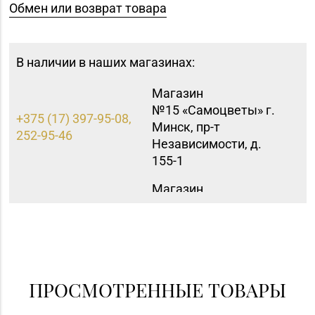
Обмен или возврат товара
В наличии в наших магазинах:
Магазин
№15 «Самоцветы» г.
+375 (17) 397-95-08,
Минск, пр-т
252-95-46
Независимости, д.
155-1
Магазин
№42 «Лазурит» г.
+375 (17) 360-05-73,
Минск, пр-т
395-48-04
Рокоссовского, д. 114,
пом. 9Н
Магазин
ПРОСМОТРЕННЫЕ ТОВАРЫ
+375 (17) 357-30-71,
№43 «Бирюза» г.