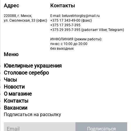
Магазин
Адрес
Контакты
№72 «БЕЛЮВЕЛИРТОРГ»
8 (0152) 39-58-49, 39-
220088, г. Минск,
E-mail: beluvelirtorgby@mail.ru
г. Гродно, пр-т Я.
58-59
ул. Смоленская, 33 (офис)
+375 17 343-49-00 (факс)
Купалы, д. 87 (ТРК
+375 17 395-7-395
+375 29 395-7-395 (работает Viber, Telegram)
TRINITI)
ИНФОЛИНИЯ
(режим работы):
Магазин №18 «Агат» г.
пн-вс: с 10:00 до 20:00
без выходных
8 (01512) 9-27-07
Волковыск, ул.
Меню
Жолудева, д. 70
Ювелирные украшения
Магазин №41 «Рубин»
Столовое серебро
8 (01562) 6-58-05, 6-58-
г. Слоним, ул.
Часы
06
Красноармейская, д.
Новости
42, пом. 1
О магазине
Контакты
Магазин
Вакансии
№63 «БЕЛЮВЕЛИРТОРГ»
Подписаться на рассылку
г. Новогрудок, ул.
8 (01597) 6-63-95
Мицкевича, д. 104Б,
Подписаться
торговый зал № 7 (этаж