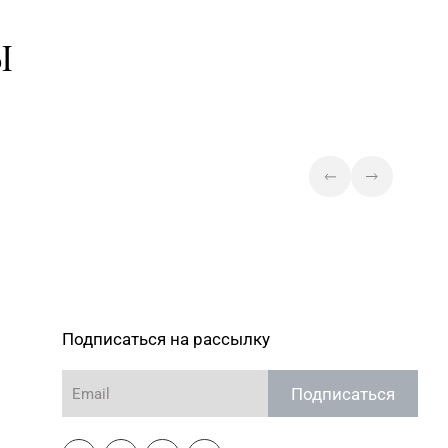
(ТЦ «Столица»)
Ы
Магазин №47 «Кристалл» г.
 393-83-05, 338-23-34,
Минск, ул. Притыцкого, д. 78-
4
848
Магазин №49 «Залаты
пярсценак» г. Минск, ул. М.
 353-70-00, 354-49-42
Танка, д. 34/1-65 (временно
приостановлены обменно-
скупочные операции)
Магазин
№60 «БЕЛЮВЕЛИРТОРГ»
) 252-17-74
Минская обл., Минский р-н,
Щомыслицкий с/с, д. 32/4, пом.
№182 (ТЦ DiaMond City)
Подписаться на рассылку
Магазин
№75 «БЕЛЮВЕЛИРТОРГ
Подписаться
) 390-44-82
OUTLETO» г. Минск, пр-т
Жукова, д. 44-13, пом. №13-89
(ТЦ OUTLETO)