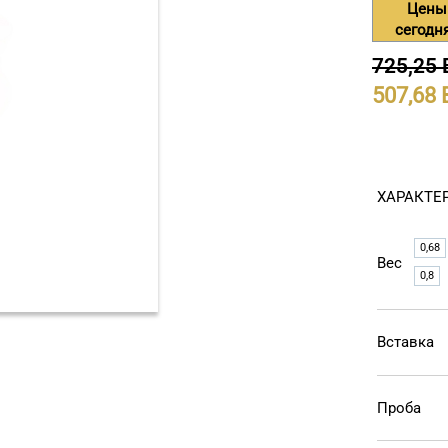
Цены
сегодн
725,25
507,68
ХАРАКТЕ
0,68
Вес
0,8
Вставка
Проба