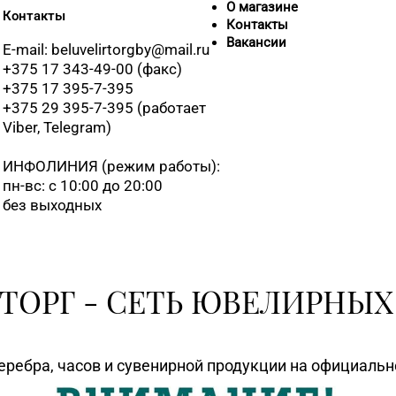
О магазине
Контакты
Контакты
Вакансии
8 (0176) 
E-mail: beluvelirtorgby@mail.ru
+375 17 343-49-00 (факс)
+375 17 395-7-395
+375 29 395-7-395 (работает
Viber, Telegram)
8 (0176) 
ИНФОЛИНИЯ
(режим работы):
пн-вс: с 10:00 до 20:00
без выходных
8 (01795)
8 (0177) 
ТОРГ - СЕТЬ ЮВЕЛИРНЫХ
8 (0174) 
еребра, часов и сувенирной продукции на официаль
8 (01715)