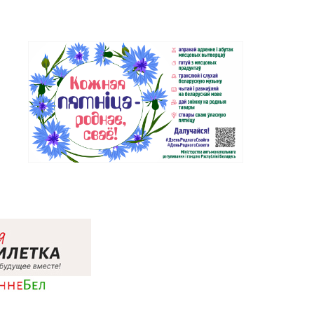
Березино, ул. Октябрьская, д. 2Б
Магазин
№64 «БЕЛЮВЕЛИРТОРГ» г.
 4-53-66
Марьина Горка, ул. Ленинская,
д. 39
Магазин
 5-99-23, 5-99-24
№74 «БЕЛЮВЕЛИРТОРГ» г.
Жодино, пр-т Ленина, д. 20
32-25-26, 29-18-00, 29-18-
Магазин №2 «Жемчужина» г.
Брест, ул. Советская, д. 32-1А
Магазин №27 «Изумруд» г.
51-77-03
Брест, пр-т Машерова, д. 42-38
Магазин №59 «Кристалл» г.
28-14-94
Брест, ул. Буденного, 47-1
Магазин №8 «Сапфир» г.
67-68-03, 67-68-02
Барановичи, ул. Ленина, д. 15,
пом. 49