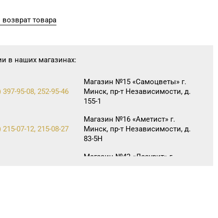
 возврат товара
ии в наших магазинах:
Магазин №15 «Самоцветы» г.
 397-95-08, 252-95-46
Минск, пр-т Независимости, д.
155-1
Магазин №16 «Аметист» г.
 215-07-12, 215-08-27
Минск, пр-т Независимости, д.
83-5Н
Магазин №42 «Лазурит» г.
 360-05-73, 395-48-04
Минск, пр-т Рокоссовского,
д. 114, пом. 9Н
Магазин №44 «Кристалл» г.
Минск, пр-т Независимости, д.
) 247-29-04
3-2, пом. 403, верхний уровень