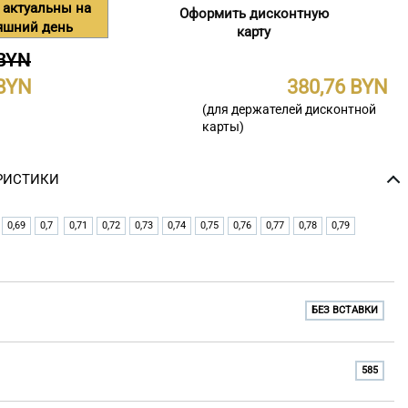
 актуальны на
Оформить дисконтную
яшний день
карту
 BYN
380,76
(для держателей дисконтной
карты)
РИСТИКИ
0,69
0,7
0,71
0,72
0,73
0,74
0,75
0,76
0,77
0,78
0,79
БЕЗ ВСТАВКИ
585