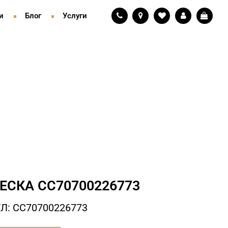
и
Блог
Услуги
ЕСКА СC70700226773
Л: СC70700226773