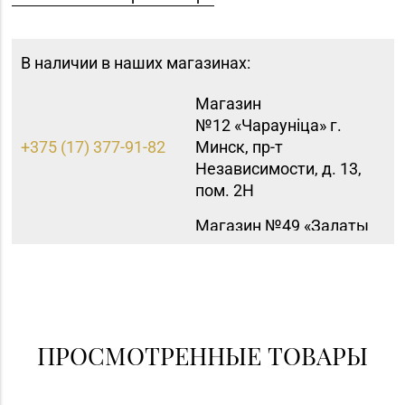
В наличии в наших магазинах:
Магазин
№12 «Чараунiца» г.
+375 (17) 377-91-82
Минск, пр-т
Независимости, д. 13,
пом. 2Н
Магазин №49 «Залаты
пярсценак» г. Минск,
ул. М. Танка, д. 34/1-65
+375 (17) 353-70-00,
(временно
354-49-42
приостановлены
обменно-скупочные
ПРОСМОТРЕННЫЕ ТОВАРЫ
операции)
Магазин