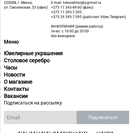
220088, г. Минск,
E-mail: beluvelirtorgby@mail.ru
Магазин
ул. Смоленская, 33 (офис)
+375 17 343-49-00 (факс)
8 (0222) 64-09-37, 64-
№6 «Изумруд» г.
+375 17 395-7-395
+375 29 395-7-395 (работает Viber, Telegram)
09-42
Могилев, ул.
Первомайская, д. 67
ИНФОЛИНИЯ
(режим работы):
пн-вс: с 10:00 до 20:00
без выходных
Магазин
Меню
№76 «БЕЛЮВЕЛИРТОРГ»
8 (01716) 7-54-24
г. Дзержинск, ул.
Ювелирные украшения
Минская, д. 45 (ТЦ
Столовое серебро
DARIDA MALL)
Часы
Новости
Магазин
О магазине
№77 «БЕЛЮВЕЛИРТОРГ»
8 (0154) 54-16-50
Контакты
г. Лида, ул. Качана, д. 29
Вакансии
(ТРЦ LidaPark)
Подписаться на рассылку
Магазин
Подписаться
№78 «БЕЛЮВЕЛИРТОРГ»
8 (01774) 25-9-85
г. Логойск, ул. Победы,
д. 44а (ТРЦ Darida mall)