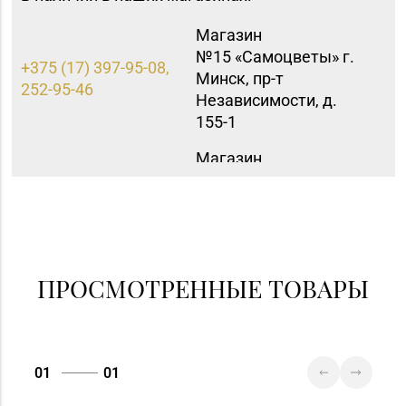
Магазин
№15 «Самоцветы» г.
+375 (17) 397-95-08,
Минск, пр-т
252-95-46
Независимости, д.
155-1
Магазин
№16 «Аметист» г.
+375 (17) 215-07-12,
Минск, пр-т
215-08-27
Независимости, д. 83-
5Н
Магазин
ПРОСМОТРЕННЫЕ ТОВАРЫ
№40 «Малахит.
+375 (17) 396-66-89,
шкатулка» г. Минск,
263-93-92
пр-т Партизанский, д.
42-1Н
01
01
Магазин