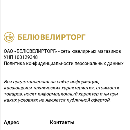
Магазин №5 «Бирюза»
8 (0152) 71-94-00, 71-
г. Гродно, ул. Ожешко,
94-01, 71-94-03
д. 40, пом. 56
Магазин
8 (0152) 71-83-72, 71-
№33 «Жемчужина» г.
83-70
Гродно, ул. Советская,
д. 21
ОАО «БЕЛЮВЕЛИРТОРГ» - сеть ювелирных магазинов
УНП 100129348
Магазин
Политика конфиденциальности персональных данных
№72 «БЕЛЮВЕЛИРТОРГ»
8 (0152) 39-58-49, 39-
г. Гродно, пр-т Я.
58-59
Вся представленная на сайте информация,
Купалы, д. 87 (ТРК
касающаяся технических характеристик, стоимости
TRINITI)
товаров, носит информационный характер и ни при
каких условиях не является публичной офертой.
Магазин
8 (01514) 7-67-11, 7-
№65 «БЕЛЮВЕЛИРТОРГ»
67-17
г. Щучин, ул.
Адрес
Контакты
Октябрьская, д. 13