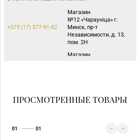
Магазин
№12 «Чараунiца» г.
+375 (17) 377-91-82
Минск, пр-т
Независимости, д. 13,
пом. 2Н
Магазин
№15 «Самоцветы» г.
+375 (17) 397-95-08,
Минск, пр-т
252-95-46
Независимости, д.
155-1
Магазин
ПРОСМОТРЕННЫЕ ТОВАРЫ
№40 «Малахит.
+375 (17) 396-66-89,
шкатулка» г. Минск,
263-93-92
пр-т Партизанский, д.
42-1Н
01
01
Магазин