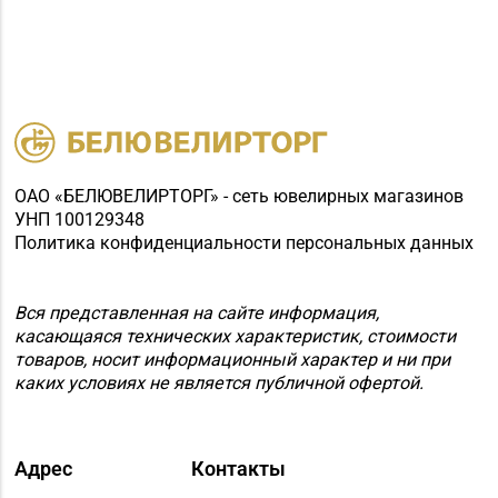
Магазин
№28 «Кристалл» г.
8 (0232) 56-93-18, 56-
Гомель, ул. Огоренко,
53-06
д. 33, торговое место
№30
Магазин
ОАО «БЕЛЮВЕЛИРТОРГ» - сеть ювелирных магазинов
№70 «БЕЛЮВЕЛИРТОРГ»
УНП 100129348
г. Мозырь, ул.
Политика конфиденциальности персональных данных
8 (0236) 25-72-67
Нефтестроителей, д.
26/1,
пом. 12 (ТЦ Catapulta)
Вся представленная на сайте информация,
касающаяся технических характеристик, стоимости
Магазин №30 «Алмаз»
товаров, носит информационный характер и ни при
8 (02340) 3-80-66
г. Речица, ул.
каких условиях не является публичной офертой.
Советская, д. 214Б-51
Магазин
Адрес
Контакты
№39 «Аметист» г.