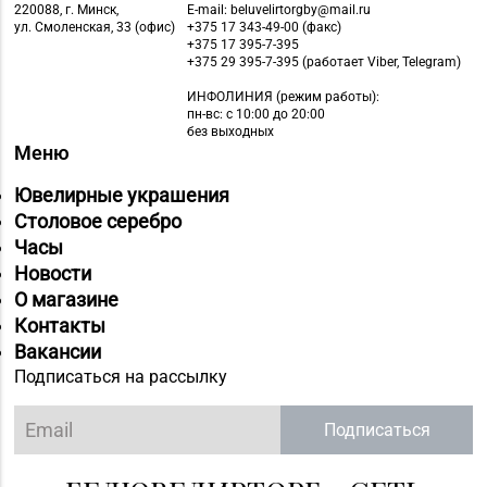
8 (02334) 7-46-72
Жлобин, ул.
220088, г. Минск,
E-mail: beluvelirtorgby@mail.ru
ул. Смоленская, 33 (офис)
+375 17 343-49-00 (факс)
Первомайская, д. 45,
+375 17 395-7-395
пом. 1А
+375 29 395-7-395 (работает Viber, Telegram)
ИНФОЛИНИЯ
(режим работы):
Магазин №5 «Бирюза»
8 (0152) 71-94-00, 71-
пн-вс: с 10:00 до 20:00
г. Гродно, ул. Ожешко,
без выходных
94-01, 71-94-03
Меню
д. 40, пом. 56
Ювелирные украшения
Магазин
Столовое серебро
8 (0152) 62-26-47, 62-
№51 «Аметист» г.
Часы
26-48
Гродно, ул. Ленина, д.
Новости
24, пом. 3
О магазине
Магазин
Контакты
№72 «БЕЛЮВЕЛИРТОРГ»
Вакансии
8 (0152) 39-58-49, 39-
г. Гродно, пр-т Я.
Подписаться на рассылку
58-59
Купалы, д. 87 (ТРК
TRINITI)
Подписаться
Магазин