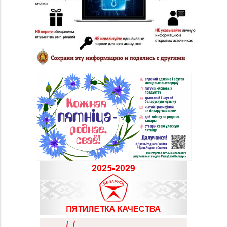
Магазин
№34 «Подарки» г.
8 (0222) 64-26-70
Могилев, ул.
Первомайская, д. 67
Магазин
№56 «Кристалл» г.
8 (0222) 64-67-87
Могилев, пр-т Мира, д.
29
Магазин
№73 «БЕЛЮВЕЛИРТОРГ»
8 (0222) 64-05-78
г. Могилев, ул. Минское
шоссе, д. 31 (ТЦ «Парк
Сити»)
Магазин
№76 «БЕЛЮВЕЛИРТОРГ»
8 (01716) 7-54-24
г. Дзержинск, ул.