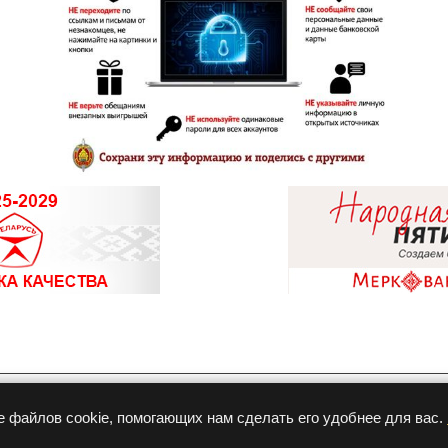
8 (0214
8 (0213
8 (0232
07
8 (0232
8 (0232
8 (0236
Разработка и продвижение
е файлов cookie, помогающих нам сделать его удобнее для вас.