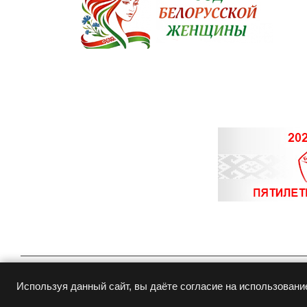
© Copyright 2015-
2026
Белювелирторг
Используя данный сайт, вы даёте согласие на использовани