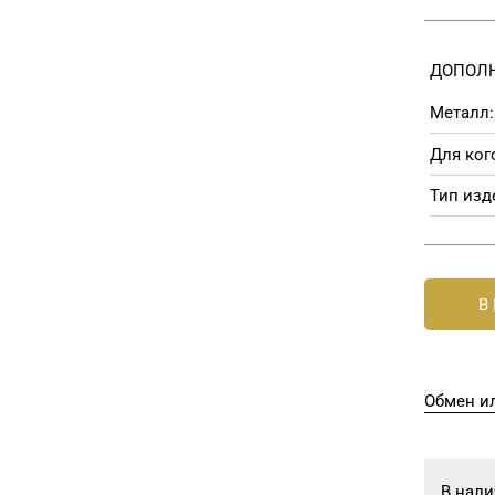
ДОПОЛ
Металл:
Для ког
Тип изд
В
Обмен ил
В нали