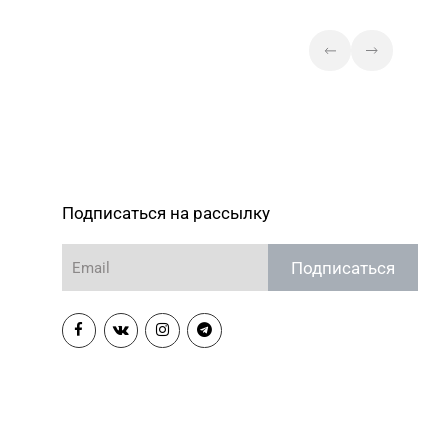
-94
848
Магазин №23 «Яшма» г.
) 70-23-15, 73-02-85
Молодечно, ул. Великий
Гостинец, д. 94-91
Магазин №35 «Жемчужина» г.
) 96-52-31, 96-49-17
Борисов, пр-т Революции, д. 19,
пом. 1
Магазин №37 «Малахит» г.
Подписаться на рассылку
) 23-58-02, 23-58-03
Солигорск, ул. Ленина, д. 49-
160
Подписаться
Магазин
№62 «БЕЛЮВЕЛИРТОРГ» г.
5) 6-80-02
Березино, ул. Октябрьская, д.
2Б
Магазин
№64 «БЕЛЮВЕЛИРТОРГ» г.
3) 4-53-66
Марьина Горка, ул. Ленинская,
д. 39