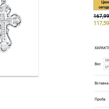
Цен
сегод
167,9
117,59
ХАРАКТ
2,5
Вес
2,7
Вставка
Проба