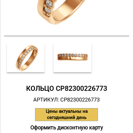
КОЛЬЦО СP82300226773
АРТИКУЛ: СP82300226773
Цены актуальны на
сегодняшний день
Оформить дисконтную карту