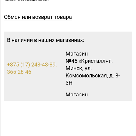
Обмен или возврат товара
В наличии в наших магазинах:
Магазин
№45 «Кристалл» г.
+375 (17) 243-43-89,
Минск, ул.
365-28-46
Комсомольская, д. 8-
3Н
Магазин
№36 «Кристалл» г.
8 (0232) 33-27-22
Гомель, пр-т Победы,
д. 3а
Магазин
№82 «БЕЛЮВЕЛИРТОРГ»