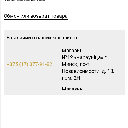
Обмен или возврат товара
В наличии в наших магазинах:
Магазин
№12 «Чараунiца» г.
+375 (17) 377-91-82
Минск, пр-т
Независимости, д. 13,
пом. 2Н
Магазин
№35 «Жемчужина» г.
8 (0177) 96-52-31, 96-
Борисов, пр-т
49-17
Революции, д. 19, пом.
1
Магазин №30 «Алмаз»