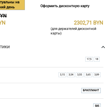
туальны на
Оформить дисконтную карту
ний день
BYN
2302,71
(для держателей дисконтной
карты)
СТИКИ
17,5
18
3,15
3,54
3,55
3,65
3,89
БРИЛЛИАНТ
585