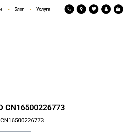
и
Блог
Услуги
 СN16500226773
 СN16500226773