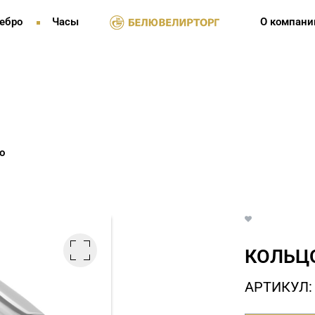
ебро
Часы
О компани
о
КОЛЬЦО
АРТИКУЛ: