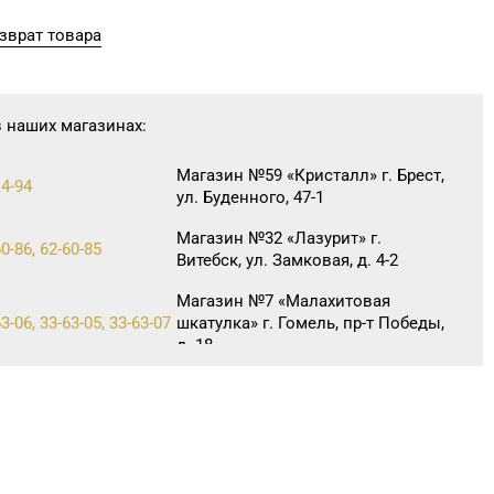
зврат товара
в наших магазинах:
Магазин №59 «Кристалл» г. Брест,
14-94
ул. Буденного, 47-1
Магазин №32 «Лазурит» г.
0-86, 62-60-85
Витебск, ул. Замковая, д. 4-2
Магазин №7 «Малахитовая
3-06, 33-63-05, 33-63-07
шкатулка» г. Гомель, пр-т Победы,
д. 18
Магазин №73 «БЕЛЮВЕЛИРТОРГ»
05-78
г. Могилев, ул. Минское шоссе,
д. 31 (ТЦ «Парк Сити»)
Магазин №3 «Янтарь» г. Бобруйск,
0-40, 72-66-67, 79-16-11
ул. М. Горького, д. 7