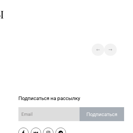
Ы
Магазин №84 «БЕЛЮВЕЛИРТОРГ»
8-35, 8 (0232) 22-88-15
г. Гомель, ул. Гагарина, д. 65,
пом. 1 (ТЦ «Секрет»)
Подписаться на рассылку
Подписаться