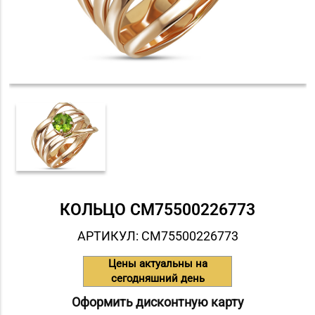
КОЛЬЦО СM75500226773
АРТИКУЛ: СM75500226773
Цены актуальны на
сегодняшний день
Оформить дисконтную карту