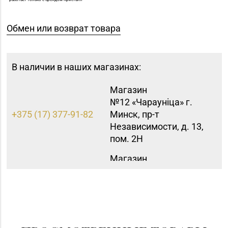
Обмен или возврат товара
В наличии в наших магазинах:
Магазин
№12 «Чараунiца» г.
+375 (17) 377-91-82
Минск, пр-т
Независимости, д. 13,
пом. 2Н
Магазин
8 (0174) 23-58-02, 23-
№37 «Малахит» г.
58-03
Солигорск, ул. Ленина,
д. 49-160
Магазин
№64 «БЕЛЮВЕЛИРТОРГ»