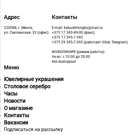
Октябрьская, д. 2Б
Адрес
Контакты
Магазин
№64 «БЕЛЮВЕЛИРТОРГ»
220088, г. Минск,
E-mail: beluvelirtorgby@mail.ru
8 (01713) 4-53-66
г. Марьина Горка, ул.
ул. Смоленская, 33 (офис)
+375 17 343-49-00 (факс)
+375 17 395-7-395
Ленинская, д. 39
+375 29 395-7-395 (работает Viber, Telegram)
Магазин
ИНФОЛИНИЯ
(режим работы):
пн-вс: с 10:00 до 20:00
8 (01775) 5-99-23, 5-
№74 «БЕЛЮВЕЛИРТОРГ»
без выходных
99-24
г. Жодино, пр-т Ленина,
Меню
д. 20
Ювелирные украшения
Магазин
Столовое серебро
8 (0162) 32-25-26, 29-
№2 «Жемчужина» г.
Часы
18-00, 29-18-01
Брест, ул. Советская,
Новости
д. 32-1А
О магазине
Контакты
Магазин
Вакансии
№27 «Изумруд» г.
Подписаться на рассылку
8 (0162) 51-77-03
Брест, пр-т Машерова,