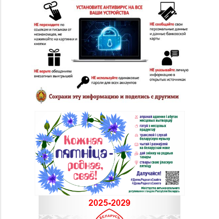
8 (0212) 63-60-86, 62-
№32 «Лазурит» г.
60-85
Витебск, ул. Замковая,
д. 4-2
Магазин
8 (0212) 24-75-25, 24-
№26 «Кристалл» г.
75-27
Витебск, ул.
Советская, д. 8-43
Магазин
№58 DIAMOND г.
8 (0212) 61-85-16
Витебск, ул. Ленина, д.
26А (ТЦ «Марко-
Сити»)
Магазин №17 «Топаз»
8 (0214) 43-86-46
г. Полоцк, пр-т Ф.
Скорины, д. 9, пом. 16
Магазин