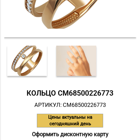
КОЛЬЦО СM68500226773
АРТИКУЛ: СM68500226773
Цены актуальны на
сегодняшний день
Оформить дисконтную карту