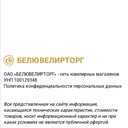
(ТЦ «Спутник»)
Магазин
№31 «Бирюза» г.
8 (01795) 2-59-92
Слуцк, ул. Ленина, д.
197
Магазин
№35 «Жемчужина» г.
8 (0177) 96-52-31, 96-
Борисов, пр-т
49-17
Революции, д. 19, пом.
1
ОАО «БЕЛЮВЕЛИРТОРГ» - сеть ювелирных магазинов
УНП 100129348
Магазин
Политика конфиденциальности персональных данных
8 (0174) 23-58-02, 23-
№37 «Малахит» г.
58-03
Солигорск, ул. Ленина,
д. 49-160
Вся представленная на сайте информация,
касающаяся технических характеристик, стоимости
Магазин
товаров, носит информационный характер и ни при
№62 «БЕЛЮВЕЛИРТОРГ»
каких условиях не является публичной офертой.
8 (01715) 6-80-02
г. Березино, ул.