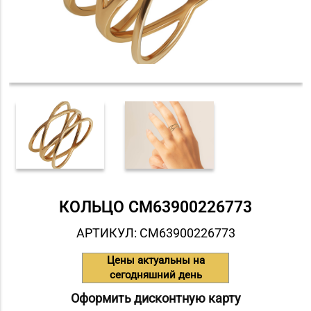
КОЛЬЦО СM63900226773
АРТИКУЛ: СM63900226773
Цены актуальны на
сегодняшний день
Оформить дисконтную карту