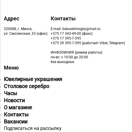
д. 6-2а, пом.2а-108
Магазин
Адрес
Контакты
№21 «Сапфир» г.
8 (0236) 25-46-48
220088, г. Минск,
E-mail: beluvelirtorgby@mail.ru
Мозырь, ул.
ул. Смоленская, 33 (офис)
+375 17 343-49-00 (факс)
Советская, д. 126-49
+375 17 395-7-395
+375 29 395-7-395 (работает Viber, Telegram)
Магазин
ИНФОЛИНИЯ
(режим работы):
№70 «БЕЛЮВЕЛИРТОРГ»
пн-вс: с 10:00 до 20:00
без выходных
г. Мозырь, ул.
8 (0236) 25-72-67
Меню
Нефтестроителей, д.
26/1,
Ювелирные украшения
пом. 12 (ТЦ Catapulta)
Столовое серебро
Часы
Магазин
Новости
№39 «Аметист» г.
О магазине
8 (02334) 7-46-72
Жлобин, ул.
Контакты
Первомайская, д. 45,
Вакансии
пом. 1А
Подписаться на рассылку