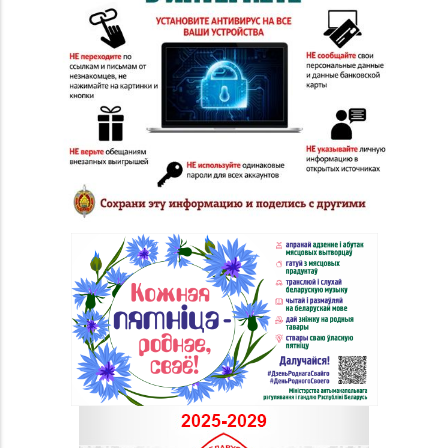
8 (0222) 64-09-37, 64-
№6 «Изумруд» г.
09-42
Могилев, ул.
Первомайская, д. 67
Магазин
№79 «БЕЛЮВЕЛИРТОРГ»
8 (017) 238-83-81
г. Минск, ул.
Притыцкого, 156/1
(ТЦ «GreenCitу»)
Магазин
№80 «БЕЛЮВЕЛИРТОРГ»
8 (0174) 32-43-41, 8
г. Солигорск, ул.
(0174) 32-19-46
Кольцевая, д. 4 (ТРЦ
«N3 PLAZA»)
Магазин
№81 «БЕЛЮВЕЛИРТОРГ»
8 (017) 260-10-48,
г. Минск, ул.
Тимирязева, д. 74А (ТЦ