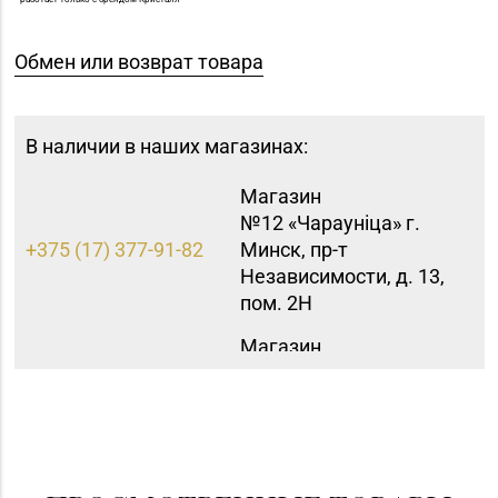
Обмен или возврат товара
В наличии в наших магазинах:
Магазин
№12 «Чараунiца» г.
+375 (17) 377-91-82
Минск, пр-т
Независимости, д. 13,
пом. 2Н
Магазин
№16 «Аметист» г.
+375 (17) 215-07-12,
Минск, пр-т
215-08-27
Независимости, д. 83-
5Н
Магазин