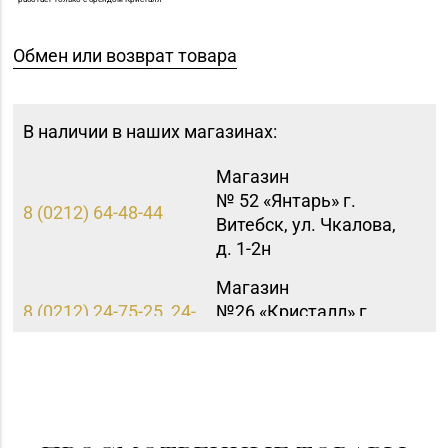
Обмен или возврат товара
В наличии в наших магазинах:
Магазин
№ 52 «Янтарь» г.
8 (0212) 64-48-44
Витебск, ул. Чкалова,
д. 1-2н
Магазин
8 (0212) 24-75-25, 24-
№26 «Кристалл» г.
75-27
Витебск, ул.
Советская, д. 8-43
Магазин №69
«БЕЛЮВЕЛИРТОРГ» г.
8 (02342) 9-27-16, 9-25-
Светлогорск,